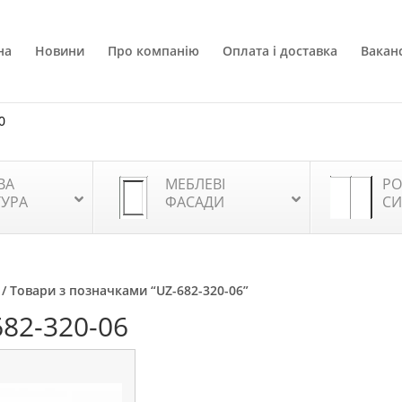
на
Новини
Про компанію
Оплата і доставка
Ваканс
0
ВА
МЕБЛЕВІ
РО
ТУРА
ФАСАДИ
СИ
/ Товари з позначками “UZ-682-320-06”
682-320-06