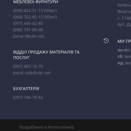
МЕБЛЕВОЇ ФУРНІТУРИ
Київсь
(099) 423-51-13
(Viber)
Вишго
(068) 762-85-15
(Viber)
с. Стар
(097) 445-02-80
вул. Д
(096) 791-89-48
peral-f@ukr.net

МИ П
пн-пт:
ВІДДІЛ ПРОДАЖУ МАТЕРІАЛІВ ТА
сб:
вих
ПОСЛУГ
нд:
ви
(097) 487-18-70
peral-sale@ukr.net
БУХГАЛТЕРІЯ
(097) 746-78-82
Розроблено в Premiumweb