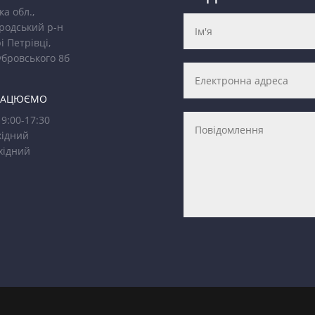
ка обл.,
родський р-н
і Петрівці,
убровського 8б
РАЦЮЄМО
9:00-17:30
ідний
хідний