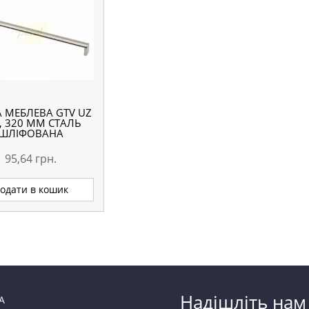
А МЕБЛЕВА GTV UZ
, 320 ММ СТАЛЬ
ШЛІФОВАНА
95,64
грн.
одати в кошик
Надішліть нам
А