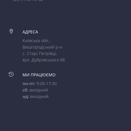

АДРЕСА
Київська обл.,
Вишгородський р-н
с. Старі Петрівці,
вул. Дубровського 8б

МИ ПРАЦЮЄМО
пн-пт:
9:00-17:30
сб:
вихідний
нд:
вихідний