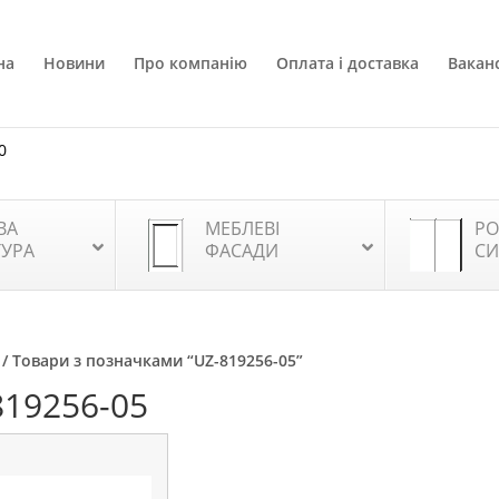
на
Новини
Про компанію
Оплата і доставка
Ваканс
0
ВА
МЕБЛЕВІ
РО
ТУРА
ФАСАДИ
СИ
/ Товари з позначками “UZ-819256-05”
819256-05