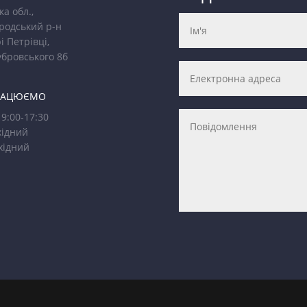
ка обл.,
родський р-н
і Петрівці,
убровського 8б
РАЦЮЄМО
9:00-17:30
ідний
хідний