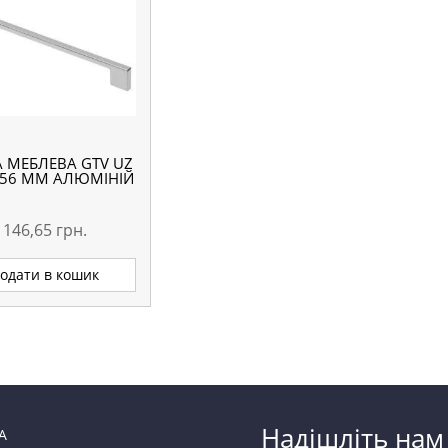
А МЕБЛЕВА GTV UZ
256 ММ АЛЮМІНІЙ
146,65
грн.
одати в кошик
Надішліть нам
А