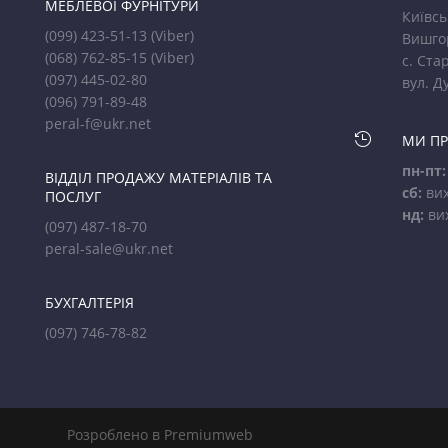
МЕБЛЕВОЇ ФУРНІТУРИ
Київсь
(099) 423-51-13
(Viber)
Вишго
(068) 762-85-15
(Viber)
с. Стар
(097) 445-02-80
вул. Д
(096) 791-89-48
peral-f@ukr.net

МИ П
пн-пт:
ВІДДІЛ ПРОДАЖУ МАТЕРІАЛІВ ТА
сб:
вих
ПОСЛУГ
нд:
ви
(097) 487-18-70
peral-sale@ukr.net
БУХГАЛТЕРІЯ
(097) 746-78-82
Розроблено в Premiumweb