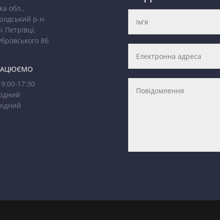
ка обл.,
родський р-н
і Петрівці,
убровського 8б
РАЦЮЄМО
9:00-17:30
ідний
хідний