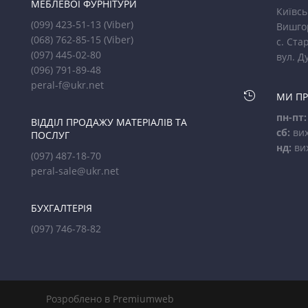
МЕБЛЕВОЇ ФУРНІТУРИ
Київсь
(099) 423-51-13
(Viber)
Вишго
(068) 762-85-15
(Viber)
с. Стар
(097) 445-02-80
вул. Д
(096) 791-89-48
peral-f@ukr.net

МИ П
пн-пт:
ВІДДІЛ ПРОДАЖУ МАТЕРІАЛІВ ТА
сб:
вих
ПОСЛУГ
нд:
ви
(097) 487-18-70
peral-sale@ukr.net
БУХГАЛТЕРІЯ
(097) 746-78-82
Розроблено в Premiumweb