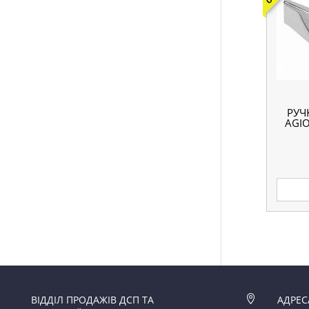
РУЧ
AGI
ВІДДІЛ ПРОДАЖІВ ДСП ТА

АДРЕС