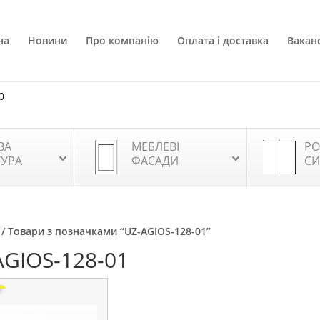
на
Новини
Про компанію
Оплата і доставка
Ваканс
0
ВА
МЕБЛЕВІ
РО
ТУРА
ФАСАДИ
СИ
/ Товари з позначками “UZ-AGIOS-128-01”
AGIOS-128-01