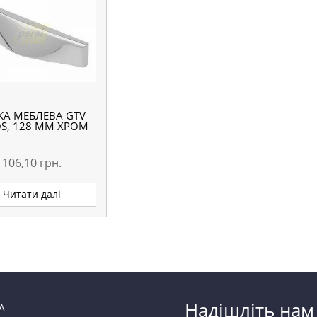
КА МЕБЛЕВА GTV
OS, 128 ММ ХРОМ
106,10
грн.
Читати далі
Надішліть нам
А