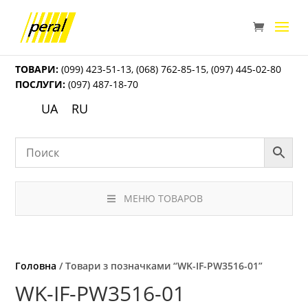
ТОВАРИ:
(099) 423-51-13
,
(068) 762-85-15
,
(097) 445-02-80
ПОСЛУГИ:
(097) 487-18-70
UA
RU
МЕНЮ ТОВАРОВ
Головна
/ Товари з позначками “WK-IF-PW3516-01”
WK-IF-PW3516-01