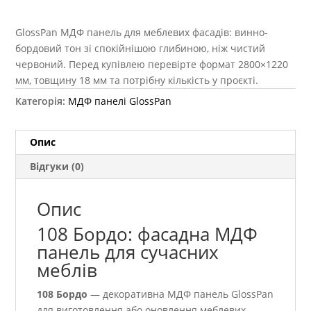
GlossPan МДФ панель для меблевих фасадів: винно-
бордовий тон зі спокійнішою глибиною, ніж чистий
червоний. Перед купівлею перевірте формат 2800×1220
мм, товщину 18 мм та потрібну кількість у проєкті.
Категорія:
МДФ панелі GlossPan
Опис
Відгуки (0)
Опис
108 Бордо: фасадна МДФ
панель для сучасних
меблів
108 Бордо
— декоративна МДФ панель GlossPan
для виготовлення або оновлення меблевих