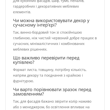
Для кухонних фасадів, шаф, тумб, пеналів,
гардеробних і декоративних меблевих
елементів.
Чи можна використовувати декор у
сучасному інтер’єрі?
Так, винно-бордовий тон зі спокійнішою
глибиною, ніж чистий червоний добре працює в
сучасних, мінімалістичних і комбінованих
меблевих рішеннях.
Що важливо перевірити перед
купівлею?
Формат листа, товщину, потрібну кількість,
напрям декору та поєднання з крайкою і
фурнітурою.
Чи варто порівнювати зразок перед
замовленням?
Так, для фасадів бажано звірити колір наживо
або з менеджером, бо освітлення впливає на