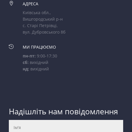

АДРЕСА
Київська обл.,
Вишгородський р-н
с. Старі Петрівці,
вул. Дубровського 8б

МИ ПРАЦЮЄМО
пн-пт:
9:00-17:30
сб:
вихідний
нд:
вихідний
Надішліть нам повідомлення