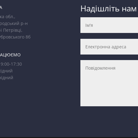
Надішліть нам
А
ка обл.,
родський р-н
і Петрівці,
убровського 8б
РАЦЮЄМО
9:00-17:30
ідний
хідний