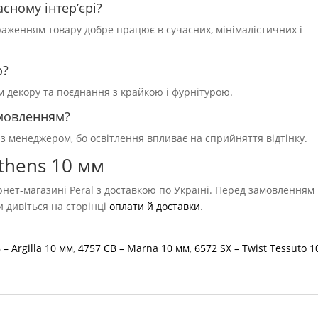
сному інтер’єрі?
браженням товару добре працює в сучасних, мінімалістичних і
ю?
ям декору та поєднання з крайкою і фурнітурою.
амовленням?
 з менеджером, бо освітлення впливає на сприйняття відтінку.
thens 10 мм
рнет-магазині Peral з доставкою по Україні. Перед замовленням
ви дивіться на сторінці
оплати й доставки
.
 – Argilla 10 мм
,
4757 CB – Marna 10 мм
,
6572 SX – Twist Tessuto 1