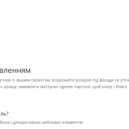
овленням
тінок із вашим проєктом, розрахуйте розкрій під фасади та уто
уч, краще замовляти матеріал однією партією, щоб колір і блиск
ель?
обних і декоративних меблевих елементів.