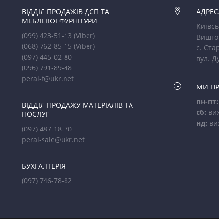
ВІДДІЛ ПРОДАЖІВ ДСП ТА

АДРЕС
МЕБЛЕВОЇ ФУРНІТУРИ
Київсь
(099) 423-51-13
(Viber)
Вишго
(068) 762-85-15
(Viber)
с. Стар
(097) 445-02-80
вул. Д
(096) 791-89-48
peral-f@ukr.net

МИ П
пн-пт:
ВІДДІЛ ПРОДАЖУ МАТЕРІАЛІВ ТА
сб:
вих
ПОСЛУГ
нд:
ви
(097) 487-18-70
peral-sale@ukr.net
БУХГАЛТЕРІЯ
(097) 746-78-82