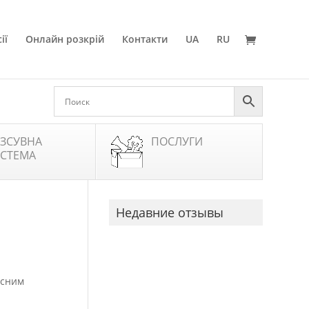
ії
Онлайн розкрій
Контакти
UA
RU
ЗСУВНА
ПОСЛУГИ
СТЕМА
Недавние отзывы
асним