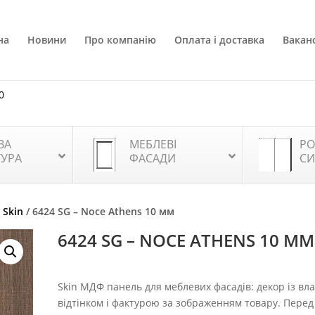
на
Новини
Про компанію
Оплата і доставка
Ваканс
0
ВА
МЕБЛЕВІ
РО
ТУРА
ФАСАДИ
СИ
 Skin
/ 6424 SG – Noce Athens 10 мм
6424 SG – NOCE ATHENS 10 ММ
Skin МДФ панель для меблевих фасадів: декор із вл
відтінком і фактурою за зображенням товару. Перед