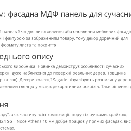
мм: фасадна МДФ панель для сучасн
анель Skin для виготовлення або оновлення меблевих фасадів.
м і фактурою за зображенням товару, тому декор доречний для
 формату листа та покриття.
реднього опису
йського виробника. Новинка демонструє особливості сучасних
верхні дуже наближеної до поверхні реальних дерев. Товщина
 та лак). Декори колекції Sagade візуалізують розпиляну дерев
еннями глянцю у місцях декоративних розрізів. Таке рішення 
ння
ду”, а як частину всієї композиції: поруч із ручками, крайкою,
424 SG – Noce Athens 10 мм добре працює у прямих фасадах, ви
истемах.