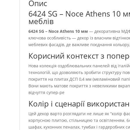
Опис
6424 SG – Noce Athens 10 
меблів
6424 SG – Noce Athens 10 мм
— декоративна МДФ п
ключова особливість — декор із власним відтінко
меблевих фасадів, де важливе поєднання кольору,
Корисний контекст з попе
Нова колекція оздоблювальних панелей від італі
технологій, що дозволяють зробити структуру по
покриття на плитах ДСП 0,4 мм (меламіновий папір
Вони мають матове покриття з невеликими вкрапл
відчуття супер-ре
Колір і сценарії використа
Цей декор варто розглядати не лише як “колір фаса
корпусною плитою, стільницею та освітленням. 6
шафах, кухонних пеналах, тумбах і гардеробних с