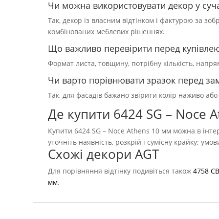
Чи можна використовувати декор у суча
Так, декор із власним відтінком і фактурою за зо
комбінованих меблевих рішеннях.
Що важливо перевірити перед купівле
Формат листа, товщину, потрібну кількість, напр
Чи варто порівнювати зразок перед з
Так, для фасадів бажано звірити колір наживо або
Де купити 6424 SG – Noce A
Купити 6424 SG – Noce Athens 10 мм можна в інте
уточніть наявність, розкрій і сумісну крайку; умо
Схожі декори AGT
Для порівняння відтінку подивіться також
4758 CB
мм
.