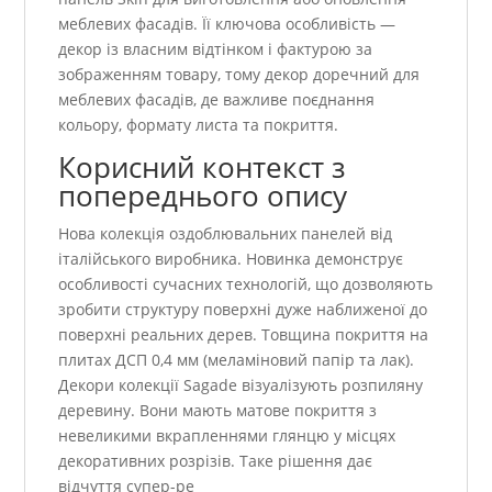
меблевих фасадів. Її ключова особливість —
декор із власним відтінком і фактурою за
зображенням товару, тому декор доречний для
меблевих фасадів, де важливе поєднання
кольору, формату листа та покриття.
Корисний контекст з
попереднього опису
Нова колекція оздоблювальних панелей від
італійського виробника. Новинка демонструє
особливості сучасних технологій, що дозволяють
зробити структуру поверхні дуже наближеної до
поверхні реальних дерев. Товщина покриття на
плитах ДСП 0,4 мм (меламіновий папір та лак).
Декори колекції Sagade візуалізують розпиляну
деревину. Вони мають матове покриття з
невеликими вкрапленнями глянцю у місцях
декоративних розрізів. Таке рішення дає
відчуття супер-ре