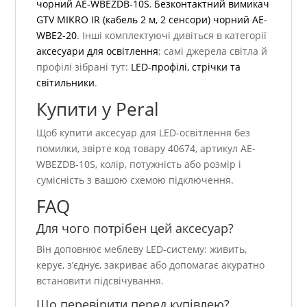
чорний AE-WBEZDB-10S
,
Безконтактний вимикач
GTV MIKRO IR (кабель 2 м, 2 сенсори) чорний AE-
WBE2-20
. Інші комплектуючі дивіться в категорії
аксесуари для освітлення
; самі джерела світла й
профілі зібрані тут:
LED-профілі, стрічки та
світильники
.
Купити у Peral
Щоб купити аксесуар для LED-освітлення без
помилки, звірте код товару 40674, артикул AE-
WBEZDB-10S, колір, потужність або розмір і
сумісність з вашою схемою підключення.
FAQ
Для чого потрібен цей аксесуар?
Він доповнює меблеву LED-систему: живить,
керує, з’єднує, закриває або допомагає акуратно
встановити підсвічування.
Що перевірити перед купівлею?