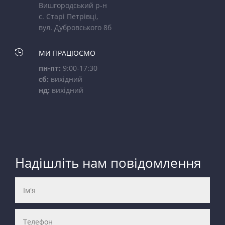
Вишгородський р-н
с. Старі Петрівці,
вул. Дубровського 8б

МИ ПРАЦЮЄМО
пн-пт:
9:00-17:30
сб:
вихідний
нд:
вихідний
Надішліть нам повідомлення