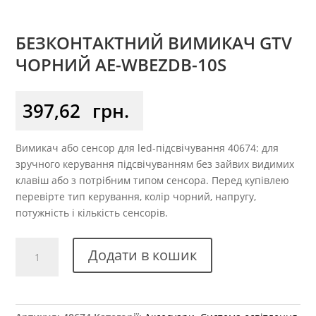
БЕЗКОНТАКТНИЙ ВИМИКАЧ GTV
ЧОРНИЙ AE-WBEZDB-10S
397,62
грн.
Вимикач або сенсор для led-підсвічування 40674: для
зручного керування підсвічуванням без зайвих видимих
клавіш або з потрібним типом сенсора. Перед купівлею
перевірте тип керування, колір чорний, напругу,
потужність і кількість сенсорів.
Безконтактний
Додати в кошик
вимикач
GTV
чорний
AE-