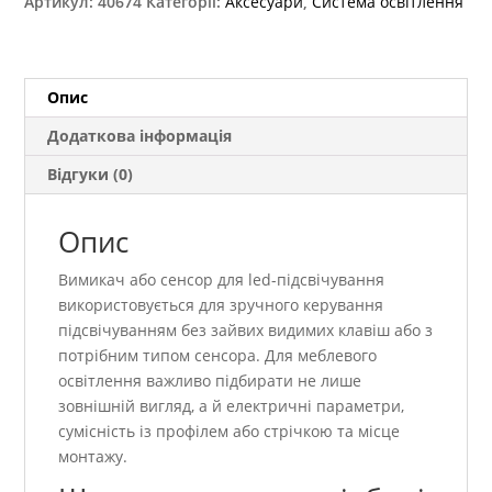
Артикул:
40674
Категорії:
Аксесуари
,
Система освітлення
WBEZDB-
10S
кількість
Опис
Додаткова інформація
Відгуки (0)
Опис
Вимикач або сенсор для led-підсвічування
використовується для зручного керування
підсвічуванням без зайвих видимих клавіш або з
потрібним типом сенсора. Для меблевого
освітлення важливо підбирати не лише
зовнішній вигляд, а й електричні параметри,
сумісність із профілем або стрічкою та місце
монтажу.