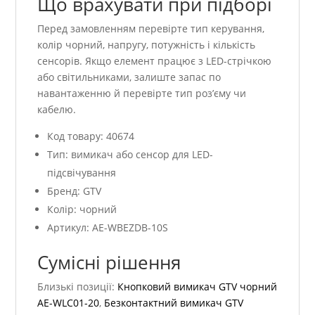
Що врахувати при підборі
Перед замовленням перевірте тип керування,
колір чорний, напругу, потужність і кількість
сенсорів. Якщо елемент працює з LED-стрічкою
або світильниками, залиште запас по
навантаженню й перевірте тип роз’єму чи
кабелю.
Код товару: 40674
Тип: вимикач або сенсор для LED-
підсвічування
Бренд: GTV
Колір: чорний
Артикул: AE-WBEZDB-10S
Сумісні рішення
Близькі позиції:
Кнопковий вимикач GTV чорний
AE-WLC01-20
,
Безконтактний вимикач GTV