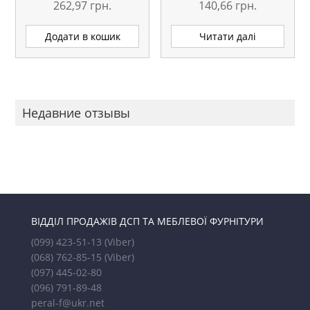
262,97
грн.
140,66
грн.
Додати в кошик
Читати далі
Недавние отзывы
ВІДДІЛ ПРОДАЖІВ ДСП ТА МЕБЛЕВОЇ ФУРНІТУРИ
(099) 423-51-13
(Viber)
(068) 762-85-15
(Viber)
(097) 445-02-80
(096) 791-89-48
peral-f@ukr.net