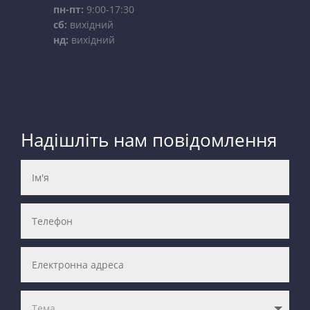
пн-пт:
9:00-17:30
сб:
вихідний
нд:
вихідний
Надішліть нам повідомлення