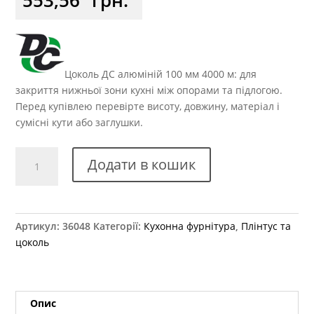
Цоколь ДС алюміній 100 мм 4000 м: для
закриття нижньої зони кухні між опорами та підлогою.
Перед купівлею перевірте висоту, довжину, матеріал і
сумісні кути або заглушки.
Цоколь
Додати в кошик
пластмасовий
h=100
мм
L=4000
Артикул:
36048
Категорії:
Кухонна фурнітура
,
Плінтус та
мм
цоколь
кількість
Опис