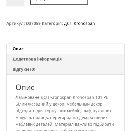
Kronospan
101
РЕ
Білий
Артикул:
D37059
Категорія:
ДСП Kronospan
Фасадний
2800x2070
18
мм
Опис
кількість
Додаткова інформація
Відгуки (0)
Опис
Ламіноване ДСП Kronospan Kronospan 101 РЕ
Білий Фасадний у декорі мебельный декор
підходить для корпусних меблів, шаф, кухонних
модулів, полиць, перегородок і декоративних
меблевих деталей. Матеріал важливо підбирати
не лише за кольором, а й за структурою