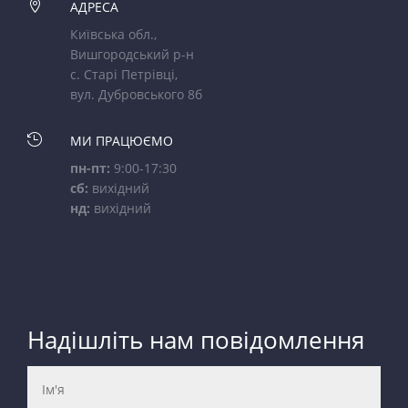

АДРЕСА
Київська обл.,
Вишгородський р-н
с. Старі Петрівці,
вул. Дубровського 8б

МИ ПРАЦЮЄМО
пн-пт:
9:00-17:30
сб:
вихідний
нд:
вихідний
Надішліть нам повідомлення