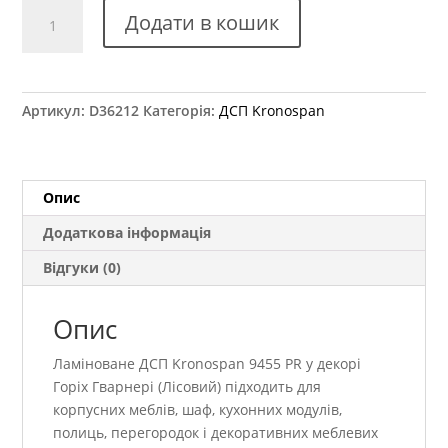
ДСП
Додати в кошик
Kronospan
9455
PR
Горіх
Артикул:
D36212
Категорія:
ДСП Kronospan
Гварнері
(Лісовий)
2800x2070
18
Опис
мм
Додаткова інформація
кількість
Відгуки (0)
Опис
Ламіноване ДСП Kronospan 9455 PR у декорі
Горіх Гварнері (Лісовий) підходить для
корпусних меблів, шаф, кухонних модулів,
полиць, перегородок і декоративних меблевих