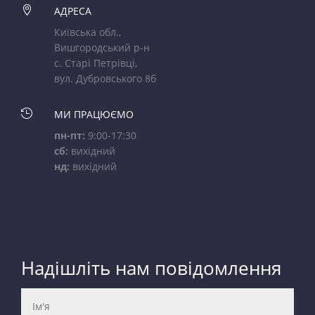

АДРЕСА
Київська обл.,
Вишгородський р-н
с. Старі Петрівці,
вул. Дубровського 8б

МИ ПРАЦЮЄМО
пн-пт:
9:00-17:30
сб:
вихідний
нд:
вихідний
Надішліть нам повідомлення