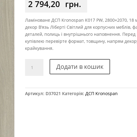
2 794,20
грн.
Ламіноване ДСП Kronospan К017 PW, 2800×2070, 18 
декор В’язь Ліберті Світлий для корпусних меблів, 
деталей, полиць і внутрішнього наповнення. Перед
купівлею перевірте формат, товщину, напрям декор
крайкування.
ДСП
Додати в кошик
Kronospan
К017
PW
В'язь
Артикул:
D37021
Категорія:
ДСП Kronospan
Ліберті
Світлий
2800x2070
18
мм
кількість