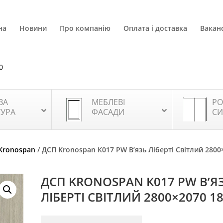
на
Новини
Про компанію
Оплата і доставка
Ваканс
0
ВА
МЕБЛЕВІ
РО
ТУРА
ФАСАДИ
СИ
Kronospan
/ ДСП Kronospan К017 PW В’язь Ліберті Світлий 2800
ДСП KRONOSPAN К017 PW В’Я
ЛІБЕРТІ СВІТЛИЙ 2800×2070 1