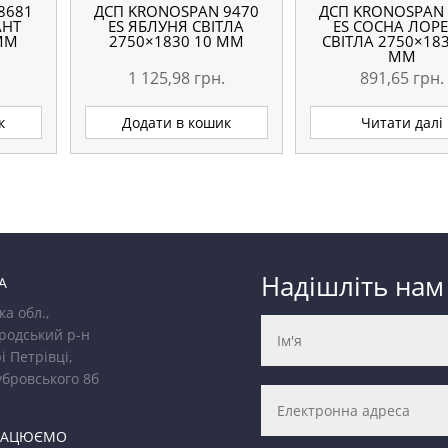
8681
ДСП KRONOSPAN 9470
ДСП KRONOSPAN 
АНТ
ES ЯБЛУНЯ СВІТЛА
ES СОСНА ЛОР
 ММ
2750×1830 10 ММ
СВІТЛА 2750×183
ММ
1 125,98
грн.
891,65
грн.
к
Додати в кошик
Читати далі
Надішліть нам
А
ка обл.,
родський р-н
і Петрівці,
убровського 8б
РАЦЮЄМО