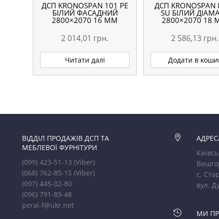
ДСП KRONOSPAN 101 РЕ
ДСП KRONOSPAN 
БІЛИЙ ФАСАДНИЙ
SU БІЛИЙ ДІАМ
2800×2070 16 ММ
2800×2070 18
2 014,01
грн.
2 586,13
грн.
Читати далі
Додати в коши
ВІДДІЛ ПРОДАЖІВ ДСП ТА

АДРЕС
МЕБЛЕВОЇ ФУРНІТУРИ
Київсь
(099) 423-51-13
(Viber)
Вишго
(068) 762-85-15
(Viber)
с. Стар
(097) 445-02-80
вул. Д
(096) 791-89-48
peral-f@ukr.net

МИ П