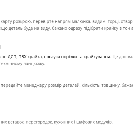
е карту розкрою, перевірте напрям малюнка, видимі торці, отво
Якщо деталь буде на виду, бажано одразу підібрати крайку в тон 
и
ане ДСП
,
ПВХ крайка
,
послуги порізки та крайкування
. Це допом
у технічному ланцюжку.
передайте менеджеру розмір деталей, кількість, товщину, бажа
них вставок, перегородок, кухонних і шафових модулів.