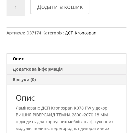
ДСП
Додати в кошик
Kronospan
K078
PW
ВИШНЯ
Артикул:
D37174
Категорія:
ДСП Kronospan
РІВЕРСАЙД
ТЕМНА
2800×2070
18
Опис
ММ
Додаткова інформація
кількість
Відгуки (0)
Опис
Ламіноване ДСП Kronospan K078 PW у декорі
ВИШНЯ РІВЕРСАЙД ТЕМНА 2800×2070 18 ММ
підходить для корпусних меблів, шаф, кухонних
модулів, полиць, перегородок і декоративних