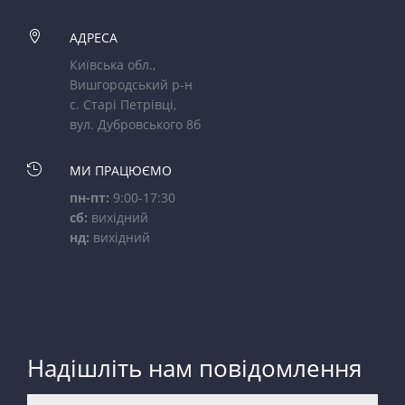

АДРЕСА
Київська обл.,
Вишгородський р-н
с. Старі Петрівці,
вул. Дубровського 8б

МИ ПРАЦЮЄМО
пн-пт:
9:00-17:30
сб:
вихідний
нд:
вихідний
Надішліть нам повідомлення