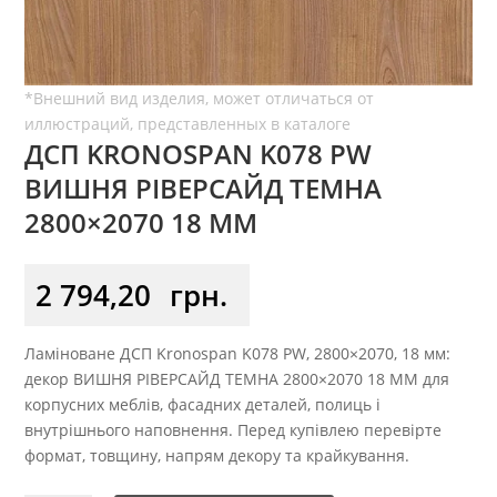
ДСП KRONOSPAN K078 PW
ВИШНЯ РІВЕРСАЙД ТЕМНА
2800×2070 18 ММ
2 794,20
грн.
Ламіноване ДСП Kronospan K078 PW, 2800×2070, 18 мм:
декор ВИШНЯ РІВЕРСАЙД ТЕМНА 2800×2070 18 ММ для
корпусних меблів, фасадних деталей, полиць і
внутрішнього наповнення. Перед купівлею перевірте
формат, товщину, напрям декору та крайкування.