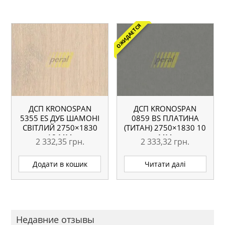
ОЖИДАЕТСЯ
ДСП KRONOSPAN
ДСП KRONOSPAN
5355 ЕS ДУБ ШАМОНІ
0859 BS ПЛАТИНА
СВІТЛИЙ 2750×1830
(ТИТАН) 2750×1830 10
18 ММ
ММ
2 332,35
грн.
2 333,32
грн.
Додати в кошик
Читати далі
Недавние отзывы