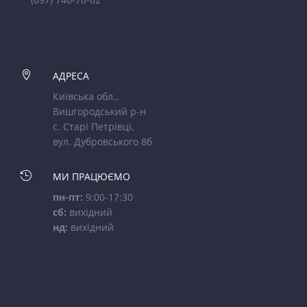

АДРЕСА
Київська обл.,
Вишгородський р-н
с. Старі Петрівці,
вул. Дубровського 8б

МИ ПРАЦЮЄМО
пн-пт:
9:00-17:30
сб:
вихідний
нд:
вихідний