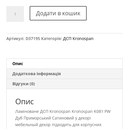
ДСП
Додати в кошик
Kronospan
K081
PW
Дуб
Артикул:
D37195
Категорія:
ДСП Kronospan
Приморський
Сатиновий
2800x2070
18
Опис
мм
Додаткова інформація
кількість
Відгуки (0)
Опис
Ламіноване ДСП Kronospan Kronospan K081 PW
Дуб Приморський Сатиновий у декорі
мебельный декор підходить для корпусних