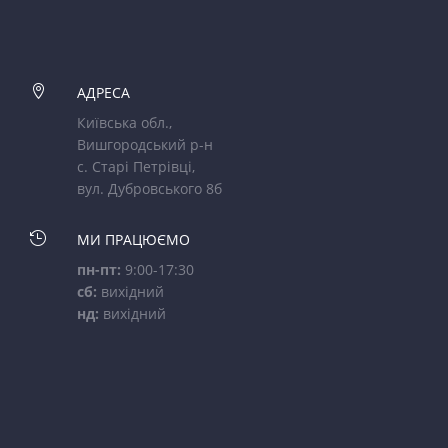

АДРЕСА
Київська обл.,
Вишгородський р-н
с. Старі Петрівці,
вул. Дубровського 8б

МИ ПРАЦЮЄМО
пн-пт:
9:00-17:30
сб:
вихідний
нд:
вихідний