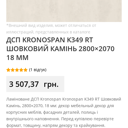
ДСП KRONOSPAN K349 RT
ШОВКОВИЙ КАМІНЬ 2800×2070
18 ММ
(
1
відгук)
Рейтинг
1
5.00
з 5 на
3 507,37
грн.
основі
опитування
покупця
Ламіноване ДСП Kronospan Kronospan K349 RT Шовковий
Камінь, 2800×2070, 18 мм: декор мебельный декор для
корпусних меблів, фасадних деталей, полиць і
внутрішнього наповнення. Перед купівлею перевірте
формат, товщину, напрям декору та крайкування.