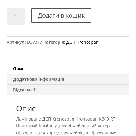
ДСП
Додати в кошик
Kronospan
K349
RT
Шовковий
Артикул:
D37317
Категорія:
ДСП Kronospan
Камінь
2800x2070
18
мм
Опис
кількість
Додаткова інформація
Відгуки (1)
Опис
Ламіноване ДСП Kronospan Kronospan K349 RT
Шовковий Камінь у декорі мебельный декор
підходить для корпусних меблів, шаф, кухонних