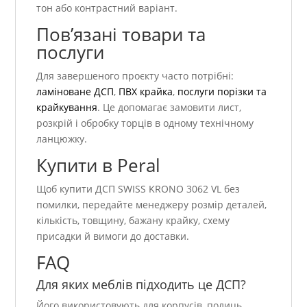
тон або контрастний варіант.
Пов’язані товари та
послуги
Для завершеного проєкту часто потрібні:
ламіноване ДСП
,
ПВХ крайка
,
послуги порізки та
крайкування
. Це допомагає замовити лист,
розкрій і обробку торців в одному технічному
ланцюжку.
Купити в Peral
Щоб купити ДСП SWISS KRONO 3062 VL без
помилки, передайте менеджеру розмір деталей,
кількість, товщину, бажану крайку, схему
присадки й вимоги до доставки.
FAQ
Для яких меблів підходить це ДСП?
Його використовують для корпусів, полиць,