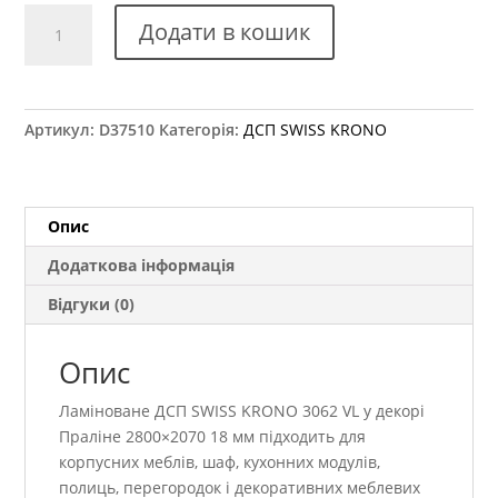
ДСП
Додати в кошик
SWISS
KRONO
3062
VL
Артикул:
D37510
Категорія:
ДСП SWISS KRONO
Праліне
2800×2070
18
мм
Опис
кількість
Додаткова інформація
Відгуки (0)
Опис
Ламіноване ДСП SWISS KRONO 3062 VL у декорі
Праліне 2800×2070 18 мм підходить для
корпусних меблів, шаф, кухонних модулів,
полиць, перегородок і декоративних меблевих