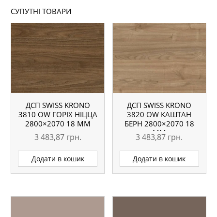
СУПУТНІ ТОВАРИ
ДСП SWISS KRONO
ДСП SWISS KRONO
3810 OW ГОРІХ НІЦЦА
3820 OW КАШТАН
2800×2070 18 ММ
БЕРН 2800×2070 18
ММ
3 483,87
грн.
3 483,87
грн.
Додати в кошик
Додати в кошик