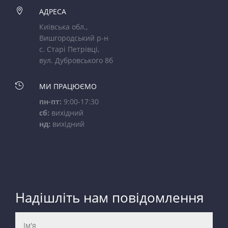

АДРЕСА
Київська обл.,
Вишгородський р-н
с. Старі Петрівці,
вул. Дубровського 8б

МИ ПРАЦЮЄМО
пн-пт:
9:00-17:30
сб:
вихідний
нд:
вихідний
Надішліть нам повідомлення