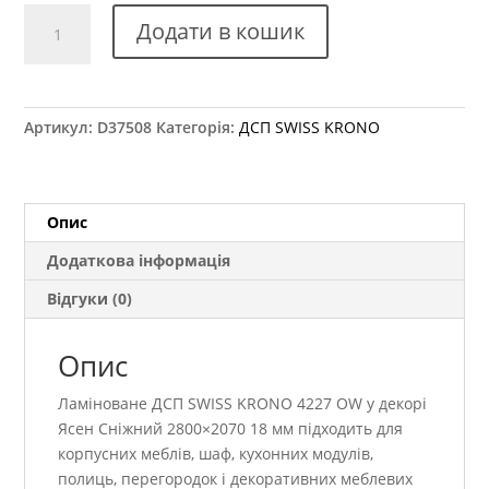
ДСП
Додати в кошик
SWISS
KRONO
4227
OW
Артикул:
D37508
Категорія:
ДСП SWISS KRONO
Ясен
Сніжний
2800×2070
18
Опис
мм
Додаткова інформація
кількість
Відгуки (0)
Опис
Ламіноване ДСП SWISS KRONO 4227 OW у декорі
Ясен Сніжний 2800×2070 18 мм підходить для
корпусних меблів, шаф, кухонних модулів,
полиць, перегородок і декоративних меблевих