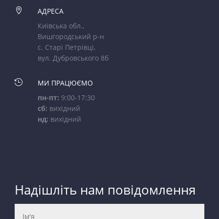

АДРЕСА
Київська обл.,
Вишгородський р-н
с. Старі Петрівці,
вул. Дубровського 8б

МИ ПРАЦЮЄМО
пн-пт:
9:00-17:30
сб:
вихідний
нд:
вихідний
Надішліть нам повідомлення