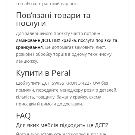
тон або контрастний варіант.
Пов’язані товари та
послуги
Для завершеного проєкту часто потрібні:
ламіноване ДСП
,
ПВХ крайка
,
послуги порізки та
крайкування
. Це допомагає замовити лист,
розкрій і обробку торців в одному технічному
ланцюжку.
Купити в Peral
Щоб купити ДСП SWISS KRONO 4227 OW без
помилки, передайте менеджеру розмір деталей,
кількість, товщину, бажану крайку, схему
присадки й вимоги до доставки.
FAQ
Для яких меблів підходить це ДСП?
Його використовують для корпусів, полиць,