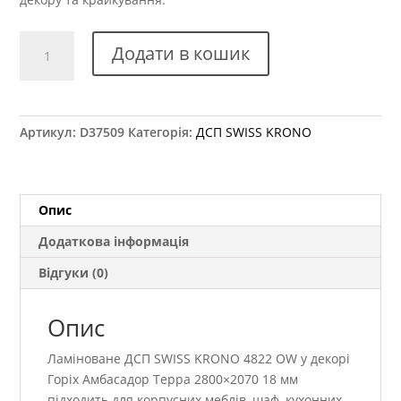
ДСП
Додати в кошик
SWISS
KRONO
4822
OW
Артикул:
D37509
Категорія:
ДСП SWISS KRONO
Горіх
Амбасадор
Терра
2800×2070
Опис
18
Додаткова інформація
мм
кількість
Відгуки (0)
Опис
Ламіноване ДСП SWISS KRONO 4822 OW у декорі
Горіх Амбасадор Терра 2800×2070 18 мм
підходить для корпусних меблів, шаф, кухонних