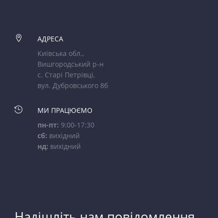

АДРЕСА
Київська обл.,
Вишгородський р-н
с. Старі Петрівці,
вул. Дубровського 8б

МИ ПРАЦЮЄМО
пн-пт:
9:00-17:30
сб:
вихідний
нд:
вихідний
Надішліть нам повідомлення