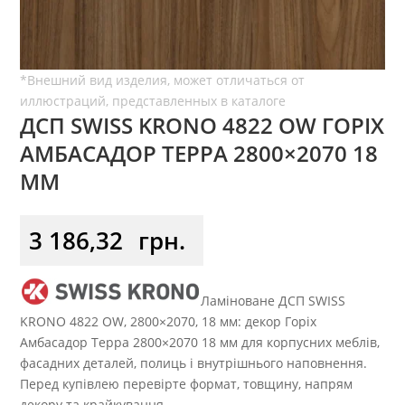
ДСП SWISS KRONO 4822 OW ГОРІХ
АМБАСАДОР ТЕРРА 2800×2070 18
ММ
3 186,32
грн.
Ламіноване ДСП SWISS
KRONO 4822 OW, 2800×2070, 18 мм: декор Горіх
Амбасадор Терра 2800×2070 18 мм для корпусних меблів,
фасадних деталей, полиць і внутрішнього наповнення.
Перед купівлею перевірте формат, товщину, напрям
декору та крайкування.