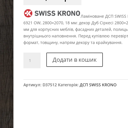
Ламіноване ДСП SWISS
6921 OW, 2800×2070, 18 мм: декор Дуб Сіркесі 2800×
мм для корпусних меблів, фасадних деталей, полиць 
внутрішнього наповнення. Перед купівлею перевір
формат, товщину, напрям декору та крайкування.
ДСП
Додати в кошик
SWISS
KRONO
6921
OW
Артикул:
D37512
Категорія:
ДСП SWISS KRONO
Дуб
Сіркесі
2800×2070
18
мм
кількість