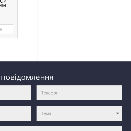
ФОР
 ММ
.
ик
 повідомлення