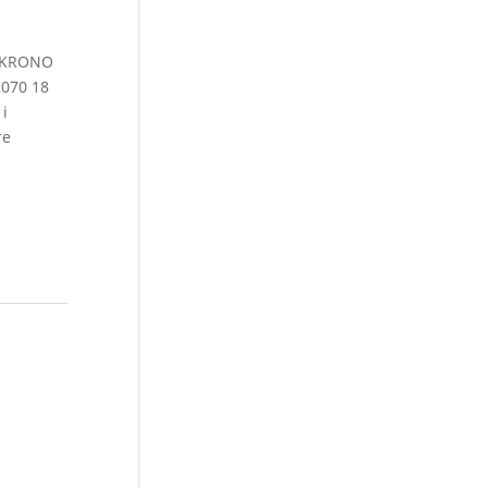
 KRONO
2070 18
і
те