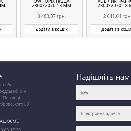
ЕЖ
OW ГОРІХ НІЦЦА
VL БІЛИЙ ФАР
 ММ
2800×2070 18 ММ
2800×2070 18
3 483,87
грн.
2 641,64
грн
к
Додати в кошик
Додати в кош
Надішліть нам
А
ка обл.,
родський р-н
і Петрівці,
убровського 8б
РАЦЮЄМО
9:00-17:30