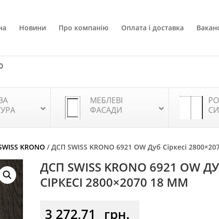
на
Новини
Про компанію
Оплата і доставка
Ваканс
0
ВА
МЕБЛЕВІ
РО
ТУРА
ФАСАДИ
СИ
SWISS KRONO
/ ДСП SWISS KRONO 6921 OW Дуб Сіркесі 2800×20
ДСП SWISS KRONO 6921 OW Д
СІРКЕСІ 2800×2070 18 ММ
3 272,71
грн.