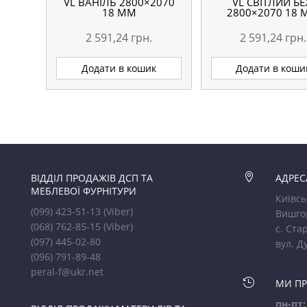
VL ВАНІЛЬ 2800×2070
VL СВІТЛИЙ Б
18 ММ
2800×2070 18
2 591,24
грн.
2 591,24
грн.
Додати в кошик
Додати в коши
ВІДДІЛ ПРОДАЖІВ ДСП ТА

АДРЕС
МЕБЛЕВОЇ ФУРНІТУРИ
Київсь
(099) 423-51-13
(Viber)
Вишго
(068) 762-85-15
(Viber)
с. Стар
(097) 445-02-80
вул. Д
(096) 791-89-48
peral-f@ukr.net

МИ П
пн-пт: