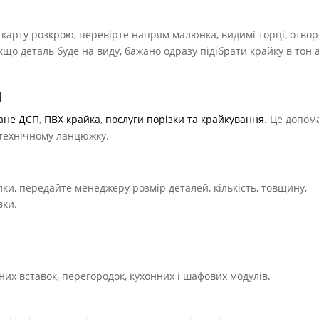
е карту розкрою, перевірте напрям малюнка, видимі торці, отво
Якщо деталь буде на виду, бажано одразу підібрати крайку в тон 
и
ане ДСП
,
ПВХ крайка
,
послуги порізки та крайкування
. Це допом
у технічному ланцюжку.
, передайте менеджеру розмір деталей, кількість, товщину,
вки.
них вставок, перегородок, кухонних і шафових модулів.