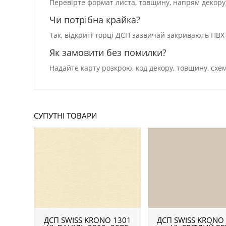
Перевірте формат листа, товщину, напрям декору, 
Чи потрібна крайка?
Так, відкриті торці ДСП зазвичай закривають ПВ
Як замовити без помилки?
Надайте карту розкрою, код декору, товщину, схем
СУПУТНІ ТОВАРИ
ДСП SWISS KRONO 1301
ДСП SWISS KRONO