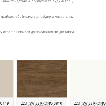
кількість деталей, припуски та видимі торці.
Х-крайкою або іншим відповідним матеріалом.
у отворів і вимоги до пакування чи доставки.
 U119
ДСП SWISS KRONO 3810
ДСП SWISS KRONO