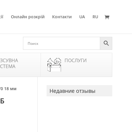
ії
Онлайн розкрій
Контакти
UA
RU
ЗСУВНА
ПОСЛУГИ
СТЕМА
70 18 мм
Недавние отзывы
УБ