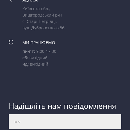
Київська обл.,
Вишгородський р-н
с. Старі Петрівці,
вул. Дубровського 8б

МИ ПРАЦЮЄМО
пн-пт:
9:00-17:30
сб:
вихідний
нд:
вихідний
Надішліть нам повідомлення