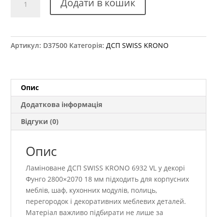
Додати в кошик
SWISS
KRONO
6932
VL
Артикул:
D37500
Категорія:
ДСП SWISS KRONO
Фунго
2800×2070
18
мм
Опис
кількість
Додаткова інформація
Відгуки (0)
Опис
Ламіноване ДСП SWISS KRONO 6932 VL у декорі
Фунго 2800×2070 18 мм підходить для корпусних
меблів, шаф, кухонних модулів, полиць,
перегородок і декоративних меблевих деталей.
Матеріал важливо підбирати не лише за