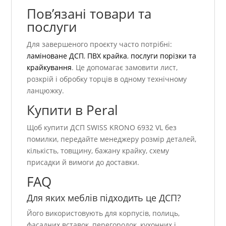
Пов’язані товари та
послуги
Для завершеного проєкту часто потрібні:
ламіноване ДСП
,
ПВХ крайка
,
послуги порізки та
крайкування
. Це допомагає замовити лист,
розкрій і обробку торців в одному технічному
ланцюжку.
Купити в Peral
Щоб купити ДСП SWISS KRONO 6932 VL без
помилки, передайте менеджеру розмір деталей,
кількість, товщину, бажану крайку, схему
присадки й вимоги до доставки.
FAQ
Для яких меблів підходить це ДСП?
Його використовують для корпусів, полиць,
фасадних вставок, перегородок, кухонних і