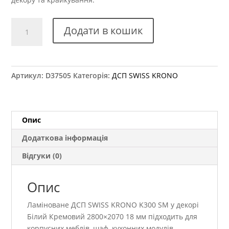
ДСП
Додати в кошик
SWISS
KRONO
K300
SM
Артикул:
D37505
Категорія:
ДСП SWISS KRONO
Білий
Кремовий
2800×2070
18
Опис
мм
Додаткова інформація
кількість
Відгуки (0)
Опис
Ламіноване ДСП SWISS KRONO K300 SM у декорі
Білий Кремовий 2800×2070 18 мм підходить для
корпусних меблів, шаф, кухонних модулів,