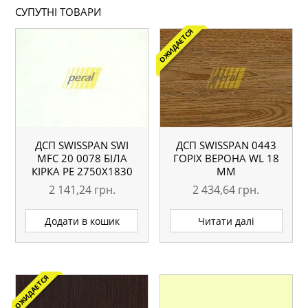
СУПУТНІ ТОВАРИ
ОЖИДАЕТСЯ
ДСП SWISSPAN SWI
ДСП SWISSPAN 0443
MFC 20 0078 БІЛА
ГОРІХ ВЕРОНА WL 18
КІРКА РЕ 2750Х1830
ММ
18 ММ
2 141,24
грн.
2 434,64
грн.
Додати в кошик
Читати далі
ОЖИДАЕТСЯ