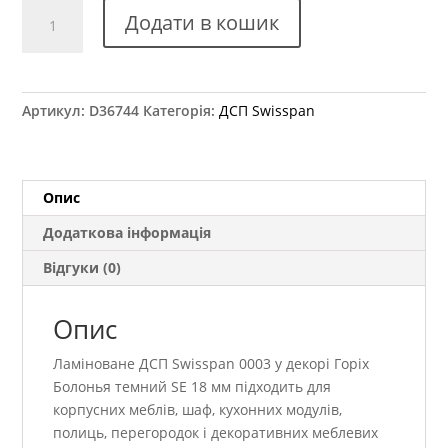
ДСП
Додати в кошик
Swisspan
SWI
MFC
10
Артикул:
D36744
Категорія:
ДСП Swisspan
0003
Горіх
Болонья
темний
Опис
SE
Додаткова інформація
18
мм
Відгуки (0)
кількість
Опис
Ламіноване ДСП Swisspan 0003 у декорі Горіх
Болонья темний SE 18 мм підходить для
корпусних меблів, шаф, кухонних модулів,
полиць, перегородок і декоративних меблевих