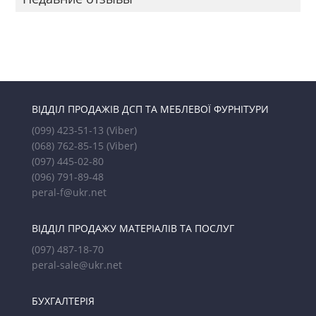
ВІДДІЛ ПРОДАЖІВ ДСП ТА МЕБЛЕВОЇ ФУРНІТУРИ
(099) 423-51-13
(Viber)
(068) 762-85-15
(Viber)
(097) 445-02-80
(096) 791-89-48
peral-f@ukr.net
ВІДДІЛ ПРОДАЖУ МАТЕРІАЛІВ ТА ПОСЛУГ
(097) 487-18-70
peral-sale@ukr.net
БУХГАЛТЕРІЯ