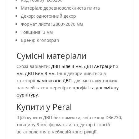
Матеріал: деревноволокниста плита
Декор: однотонний декор
Формат листа: 2800×2070 мм
Товщина: 3 мм
Бренд: Kronospan
Сумісні матеріали
Схожі варіанти:
ДВП Біле 3 мм
,
ДВП Антрацит 3
мм
,
ДВП Беж 3 мм
. Інші декори дивіться в
категорії
ламіноване ДВП
; для монтажу тонких
панелей також перевірте
профілі та допоміжну
фурнітуру
.
Купити у Peral
Щоб купити ДВП без помилки, звірте код D36230,
товщину 3 мм, формат листа, декор і спосіб
встановлення в меблевій конструкції.