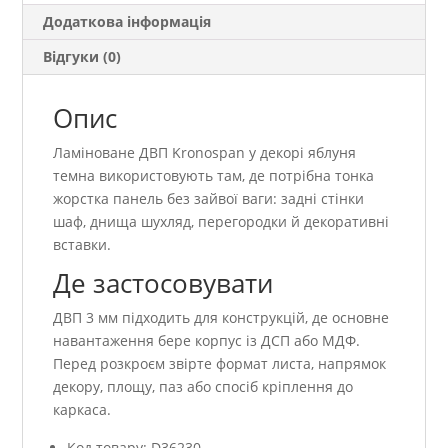
Додаткова інформація
Відгуки (0)
Опис
Ламіноване ДВП Kronospan у декорі яблуня
темна використовують там, де потрібна тонка
жорстка панель без зайвої ваги: задні стінки
шаф, днища шухляд, перегородки й декоративні
вставки.
Де застосовувати
ДВП 3 мм підходить для конструкцій, де основне
навантаження бере корпус із ДСП або МДФ.
Перед розкроєм звірте формат листа, напрямок
декору, площу, паз або спосіб кріплення до
каркаса.
Код товару: D36230