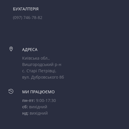
БУХГАЛТЕРІЯ
(097) 746-78-82

АДРЕСА
Київська обл.,
Вишгородський р-н
с. Старі Петрівці,
вул. Дубровського 8б

МИ ПРАЦЮЄМО
пн-пт:
9:00-17:30
сб:
вихідний
нд:
вихідний