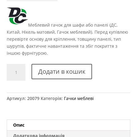
Меблевий гачок для шафи або панелі (ДС,
Китай, Нікель матовий, Гачок меблевий). Перед купівлею
перевірте основу для кріплення, товщину панелі, тип
шурупів, фактичне навантаження та збіг покриття з
іншою фурнітурою.
Гачок
Додати в кошик
меблевий
WР
3906
(DW
Артикул:
20079
Категорія:
Гачки меблеві
39
G5)
аналог
кількість
Опис
Додаткова інформація