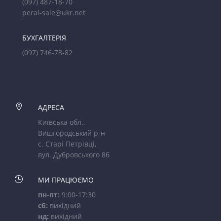
(097) 487-18-70
peral-sale@ukr.net
БУХГАЛТЕРІЯ
(097) 746-78-82

АДРЕСА
Київська обл.,
Вишгородський р-н
с. Старі Петрівці,
вул. Дубровського 8б

МИ ПРАЦЮЄМО
пн-пт:
9:00-17:30
сб:
вихідний
нд:
вихідний