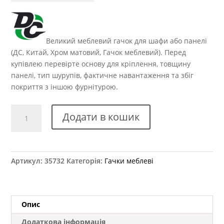
Великий меблевий гачок для шафи або панелі
(ДС, Китай, Хром матовий, Гачок меблевий). Перед
купівлею перевірте основу для кріплення, товщину
панелі, тип шурупів, фактичне навантаження та збіг
покриття з іншою фурнітурою.
Гачок
Додати в кошик
меблевий
WР
8908
(DW
Артикул:
35732
Категорія:
Гачки меблеві
89
G6)
аналог
кількість
Опис
Додаткова інформація