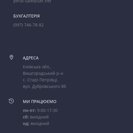
peral-sale@ukr.net
БУХГАЛТЕРІЯ
(097) 746-78-82

АДРЕСА
Київська обл.,
Вишгородський р-н
с. Старі Петрівці,
вул. Дубровського 8б

МИ ПРАЦЮЄМО
пн-пт:
9:00-17:30
сб:
вихідний
нд:
вихідний