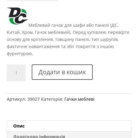
Меблевий гачок для шафи або панелі (ДС,
Китай, Хром, Гачок меблевий). Перед купівлею перевірте
основу для кріплення, товщину панелі, тип шурупів,
фактичне навантаження та збіг покриття з іншою
фурнітурою.
Гачок
Додати в кошик
меблевий
RW
0704
(DW
Артикул:
39027
Категорія:
Гачки меблеві
07
G2)
аналог
кількість
Опис
Додаткова інформація