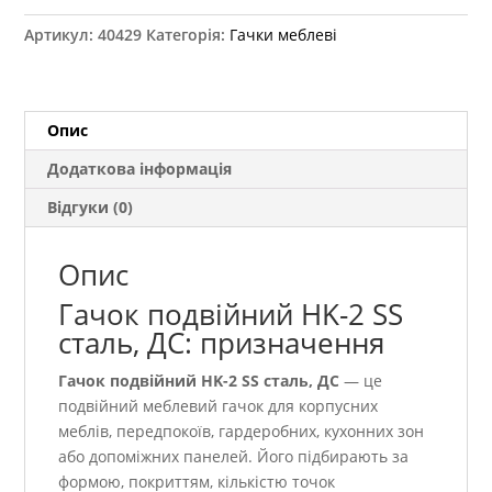
SS
Артикул:
40429
Категорія:
Гачки меблеві
сталь,
ДС
кількість
Опис
Додаткова інформація
Відгуки (0)
Опис
Гачок подвійний HK-2 SS
сталь, ДС: призначення
Гачок подвійний HK-2 SS сталь, ДС
— це
подвійний меблевий гачок для корпусних
меблів, передпокоїв, гардеробних, кухонних зон
або допоміжних панелей. Його підбирають за
формою, покриттям, кількістю точок