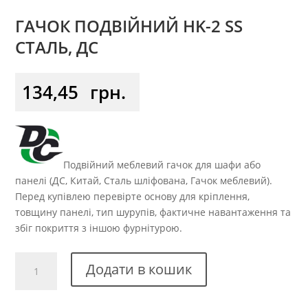
ГАЧОК ПОДВІЙНИЙ HK-2 SS
СТАЛЬ, ДС
134,45
грн.
Подвійний меблевий гачок для шафи або
панелі (ДС, Китай, Сталь шліфована, Гачок меблевий).
Перед купівлею перевірте основу для кріплення,
товщину панелі, тип шурупів, фактичне навантаження та
збіг покриття з іншою фурнітурою.
Гачок
Додати в кошик
подвійний
HK-
2