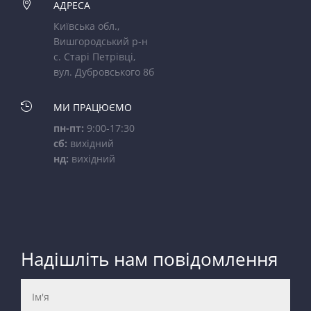

АДРЕСА
Київська обл.,
Вишгородський р-н
с. Старі Петрівці,
вул. Дубровського 8б

МИ ПРАЦЮЄМО
пн-пт:
9:00-17:30
сб:
вихідний
нд:
вихідний
Надішліть нам повідомлення