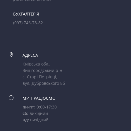
БУХГАЛТЕРІЯ
(097) 746-78-82

АДРЕСА
Київська обл.,
Вишгородський р-н
с. Старі Петрівці,
вул. Дубровського 8б

МИ ПРАЦЮЄМО
пн-пт:
9:00-17:30
сб:
вихідний
нд:
вихідний