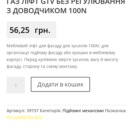
ГАЗ ЛІФТ GTV БЕЗ РЕГУЛЮВАННЯ
З ДОВОДЧИКОМ 100N
56,25
грн.
Меблевий ліфт для фасаду для зусилля 100N: для
організації підйому фасаду або кришки в меблевому
корпусі. Перед купівлею звірте зусилля, вагу й висоту
фасаду, сторону та схему монтажу.
Газ
Додати в кошик
ліфт
GTV
без
регулювання
Артикул:
39737
Категорія:
Підйомні механізми
Позначка:
з
PD-GAMB100-N02
доводчиком
100N