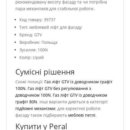
рекомендовану висоту фасаду та чи потрібна
пара механізмів для стабільної роботи.
Код товару: 39737
Тип: меблевий ліфт для фасаду
Бренд: GTV
Виробник: Польща
Зусилля: 100N
Колір: сірий
Сумісні рішення
Схожі позиції:
Газ ліфт GTV із доводчиком графіт
100N
,
Газ ліфт GTV без регулювання з
доводчиком 100N
,
Газ ліфт GTV із доводчиком
графіт 80N
. Інші варіанти дивіться в категорії
підйомні механізми
; для коректної роботи
фасаду також підбирають
меблеві петлі
.
Купити у Peral