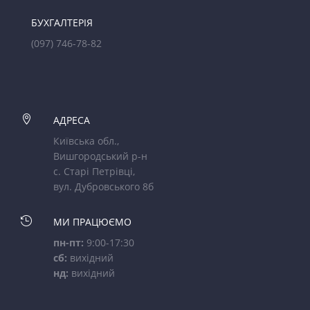
БУХГАЛТЕРІЯ
(097) 746-78-82

АДРЕСА
Київська обл.,
Вишгородський р-н
с. Старі Петрівці,
вул. Дубровського 8б

МИ ПРАЦЮЄМО
пн-пт:
9:00-17:30
сб:
вихідний
нд:
вихідний