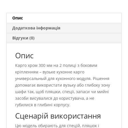
з
боковим
кріпленням
Опис
кількість
Додаткова інформація
Відгуки (0)
Опис
Карго хром 300 мм на 2 полиці з боковим
кріпленням – вузьке кухонне карго
универсальный для кухонного модуля. Рішення
допомагає використати вузьку або глибоку зону
шафи так, щоб пляшки, спеції, запаси чи мийні
засоби висувалися до користувача, а не
губилися в глибині корпусу.
Сценарій використання
Цю модель обирають для спецій, пляшок і