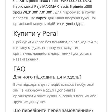
Classic 6 рівнів x300 графіт WE31.0021.01.924
,
Карго максі Rejs MAXIMA Classic 5 рівнів x300
хром WE31.0017.01.001
. Для підбору всієї групи
перегляньте
карго
; для іншої висувної кухонної
організації можуть підійти
висувні відра
.
Купити у Peral
Щоб купити карго без помилки, звірте код 39439,
ширину модуля, сторону монтажу, тип
кріплення, наявність напрямних і допустиме
навантаження.
FAQ
Для чого підходить ця модель?
Вона підходить для спецій, пляшок і побутової
хімії в нижньому модулі і допомагає
організувати вміст кухонної секції з повним або
зручним доступом.
Що перевірити перед замовленням?