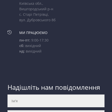
Київська обл.,
Вишгородський р-н
с. Старі Петрівці,
вул. Дубровського 8б

МИ ПРАЦЮЄМО
пн-пт:
9:00-17:30
сб:
вихідний
нд:
вихідний
Надішліть нам повідомлення