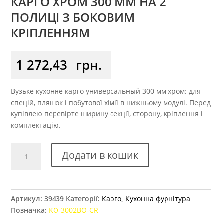
КАРГО ХРОМ 300 ММ НА 2
ПОЛИЦІ З БОКОВИМ
КРІПЛЕННЯМ
1 272,43
грн.
Вузьке кухонне карго универсальный 300 мм хром: для
спецій, пляшок і побутової хімії в нижньому модулі. Перед
купівлею перевірте ширину секції, сторону, кріплення і
комплектацію.
Карго
Додати в кошик
хром
300
мм
на
Артикул:
39439
Категорії:
Карго
,
Кухонна фурнітура
2
Позначка:
KO-3002BO-CR
полиці