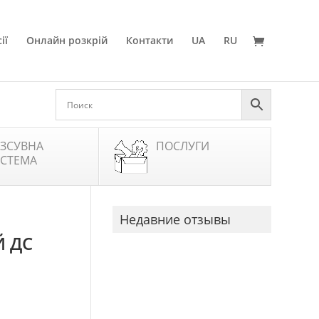
ії
Онлайн розкрій
Контакти
UA
RU
ЗСУВНА
ПОСЛУГИ
СТЕМА
Недавние отзывы
Й ДС