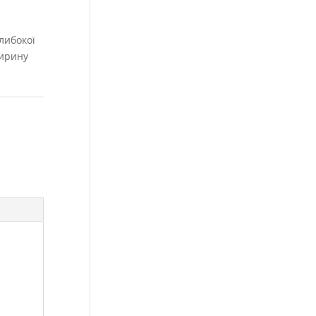
либокої
ширину