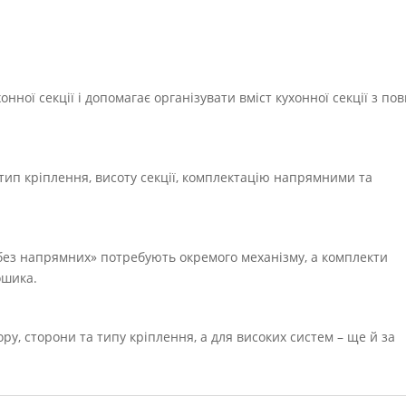
онної секції і допомагає організувати вміст кухонної секції з по
тип кріплення, висоту секції, комплектацію напрямними та
«без напрямних» потребують окремого механізму, а комплекти
ошика.
ору, сторони та типу кріплення, а для високих систем – ще й за