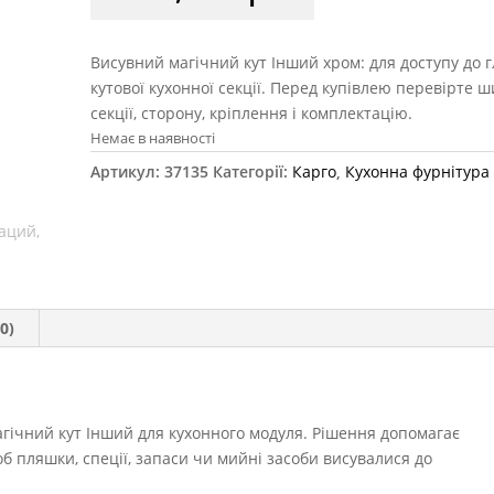
Висувний магічний кут Інший хром: для доступу до г
кутової кухонної секції. Перед купівлею перевірте 
секції, сторону, кріплення і комплектацію.
Немає в наявності
Артикул:
37135
Категорії:
Карго
,
Кухонна фурнітура
0)
агічний кут Інший для кухонного модуля. Рішення допомагає
б пляшки, спеції, запаси чи мийні засоби висувалися до