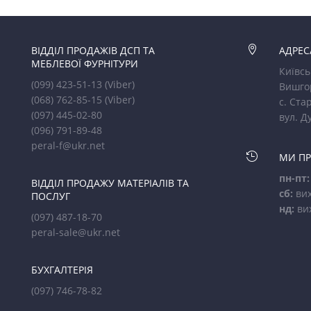
ВІДДІЛ ПРОДАЖІВ ДСП ТА

АДРЕС
МЕБЛЕВОЇ ФУРНІТУРИ
Київсь
(099) 423-51-13
(Viber)
Вишго
(068) 762-85-15
(Viber)
с. Стар
(097) 445-02-80
вул. Д
(096) 791-89-48
peral-f@ukr.net

МИ П
пн-пт:
ВІДДІЛ ПРОДАЖУ МАТЕРІАЛІВ ТА
сб:
вих
ПОСЛУГ
нд:
ви
(097) 487-18-70
peral-sale@ukr.net
БУХГАЛТЕРІЯ
(097) 746-78-82