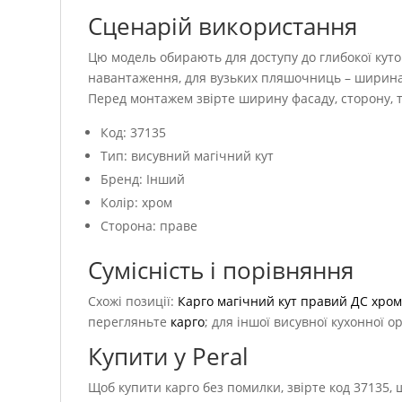
Сценарій використання
Цю модель обирають для доступу до глибокої куто
навантаження, для вузьких пляшочниць – ширина 1
Перед монтажем звірте ширину фасаду, сторону, т
Код: 37135
Тип: висувний магічний кут
Бренд: Інший
Колір: хром
Сторона: праве
Сумісність і порівняння
Схожі позиції:
Карго магічний кут правий ДС хро
перегляньте
карго
; для іншої висувної кухонної о
Купити у Peral
Щоб купити карго без помилки, звірте код 37135,