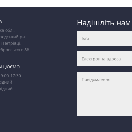
Надішліть нам
А
ка обл.,
родський р-н
і Петрівці,
убровського 8б
РАЦЮЄМО
9:00-17:30
ідний
хідний