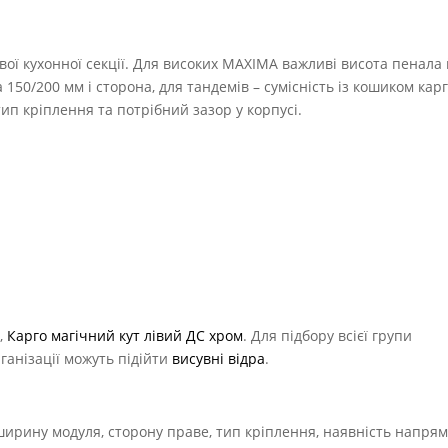
вої кухонної секції. Для високих MAXIMA важливі висота пенала 
50/200 мм і сторона, для тандемів – сумісність із кошиком карг
ип кріплення та потрібний зазор у корпусі.
м
,
Карго магічний кут лівий ДС хром
. Для підбору всієї групи
рганізації можуть підійти
висувні відра
.
 ширину модуля, сторону праве, тип кріплення, наявність напря