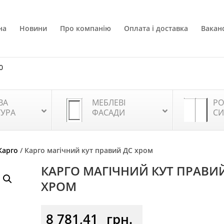
на
Новини
Про компанію
Оплата і доставка
Ваканс
0
ВА
МЕБЛЕВІ
РО
ТУРА
ФАСАДИ
СИ
Карго
/ Карго магічний кут правий ДС хром
КАРГО МАГІЧНИЙ КУТ ПРАВИ
ХРОМ
8 781,41
грн.