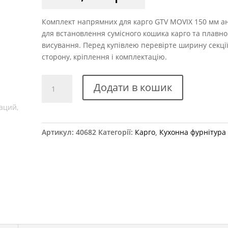
Комплект напрямних для карго GTV MOVIX 150 мм а
для встановлення сумісного кошика карго та плавно
висування. Перед купівлею перевірте ширину секції
сторону, кріплення і комплектацію.
Карго
Додати в кошик
на
тандемах
GTV
MOVIX
Артикул:
40682
Категорії:
Карго
,
Кухонна фурнітура
графіт
х150
KO-
150M-
BO-
60
кількість