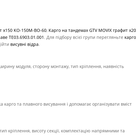
іт х150 KO-150M-BO-60
,
Карго на тандемах GTV MOVIX графит х2
аве TE03.6903.01.001
. Для підбору всієї групи перегляньте
карг
дійти
висувні відра
.
 ширину модуля, сторону монтажу, тип кріплення, наявність
а карго та плавного висування і допомагає організувати вміст
тип кріплення, висоту секції, комплектацію напрямними та