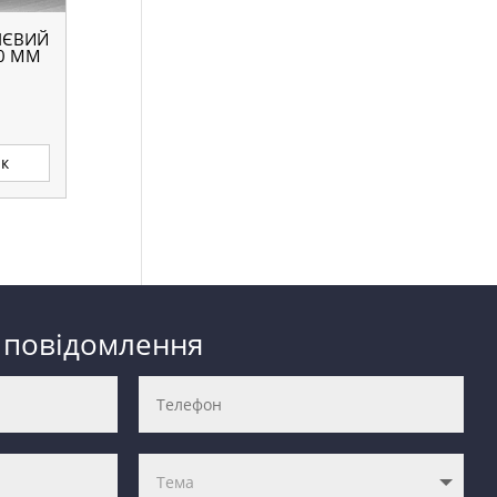
ІЄВИЙ
0 ММ
ик
 повідомлення