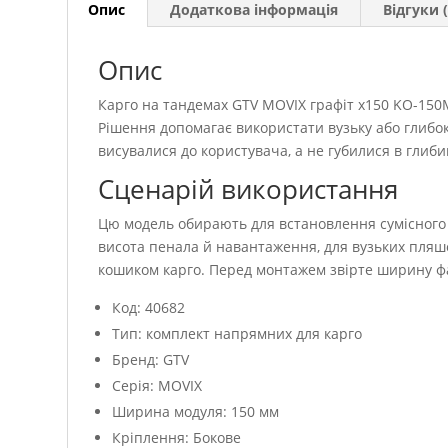
Опис
Додаткова інформація
Відгуки (
Опис
Карго на тандемах GTV MOVIX графіт х150 KO-150
Рішення допомагає використати вузьку або глибок
висувалися до користувача, а не губилися в глиби
Сценарій використання
Цю модель обирають для встановлення сумісного 
висота пенала й навантаження, для вузьких пляшо
кошиком карго. Перед монтажем звірте ширину фас
Код: 40682
Тип: комплект напрямних для карго
Бренд: GTV
Серія: MOVIX
Ширина модуля: 150 мм
Кріплення: Бокове