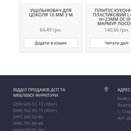
УЩІЛЬНЮВАЧ ДЛЯ
ПЛІНТУС КУХОН
ЦОКОЛЯ 16 ММ 3 М
ПЛАСТИКОВИЙ L
H=23ММ DC (9
МАРМУР ЛОСО
64,49
грн.
140,66
грн.
Додати в кошик
Читати далі
ВІДДІЛ ПРОДАЖІВ ДСП ТА

АДРЕС
МЕБЛЕВОЇ ФУРНІТУРИ
Київсь
(099) 423-51-13
(Viber)
Вишго
(068) 762-85-15
(Viber)
с. Стар
(097) 445-02-80
вул. Д
(096) 791-89-48
peral-f@ukr.net