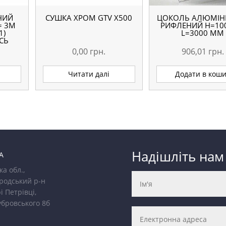
НИЙ
СУШКА ХРОМ GTV Х500
ЦОКОЛЬ АЛЮМІН
= 3М
РИФЛЕНИЙ H=10
1)
L=3000 ММ
СЬ
0,00
грн.
906,01
грн.
Читати далі
Додати в кош
Надішліть нам
А
ка обл.,
родський р-н
і Петрівці,
убровського 8б