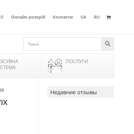
ії
Онлайн розкрій
Контакти
UA
RU
ЗСУВНА
ПОСЛУГИ
СТЕМА
60
Недавние отзывы
IX