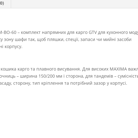
0)
M-BO-60 – комплект напрямних для карго GTV для кухонного мод
у зону шафи так, щоб пляшки, спеції, запаси чи мийні засоби
ні корпусу.
кошика карго та плавного висування. Для високих MAXIMA важ
чниць – ширина 150/200 мм і сторона, для тандемів – сумісність
аду, сторону, тип кріплення та потрібний зазор у корпусі.