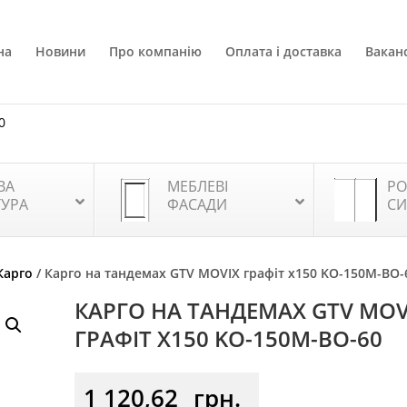
на
Новини
Про компанію
Оплата і доставка
Ваканс
0
ВА
МЕБЛЕВІ
РО
ТУРА
ФАСАДИ
СИ
Карго
/ Карго на тандемах GTV MOVIX графіт х150 KO-150M-BO-
КАРГО НА ТАНДЕМАХ GTV MOV
ГРАФІТ Х150 KO-150M-BO-60
1 120,62
грн.