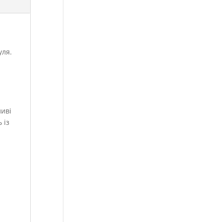
уля.
ливі
 із