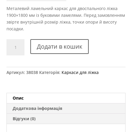
Металевий ламельний каркас для двоспального ліжка
1900×1800 мм із буковими ламелями. Перед замовленням
звірте внутрішній розмір ліжка, точки опори й висоту
посадки.
Каркас
Додати в кошик
для
ліжка
подвійний
1900x1800
Артикул:
38038
Категорія:
Каркаси для ліжка
мм
кількість
Опис
Додаткова інформація
Відгуки (0)