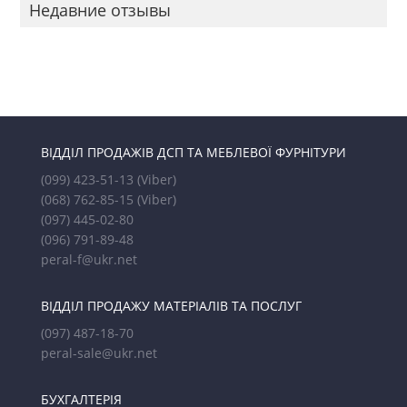
Недавние отзывы
ВІДДІЛ ПРОДАЖІВ ДСП ТА МЕБЛЕВОЇ ФУРНІТУРИ
(099) 423-51-13
(Viber)
(068) 762-85-15
(Viber)
(097) 445-02-80
(096) 791-89-48
peral-f@ukr.net
ВІДДІЛ ПРОДАЖУ МАТЕРІАЛІВ ТА ПОСЛУГ
(097) 487-18-70
peral-sale@ukr.net
БУХГАЛТЕРІЯ