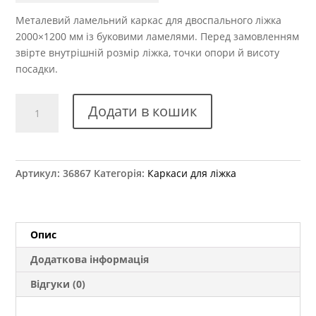
Металевий ламельний каркас для двоспального ліжка
2000×1200 мм із буковими ламелями. Перед замовленням
звірте внутрішній розмір ліжка, точки опори й висоту
посадки.
Каркас
Додати в кошик
для
ліжка
подвійний
2000x1200
Артикул:
36867
Категорія:
Каркаси для ліжка
мм
кількість
Опис
Додаткова інформація
Відгуки (0)