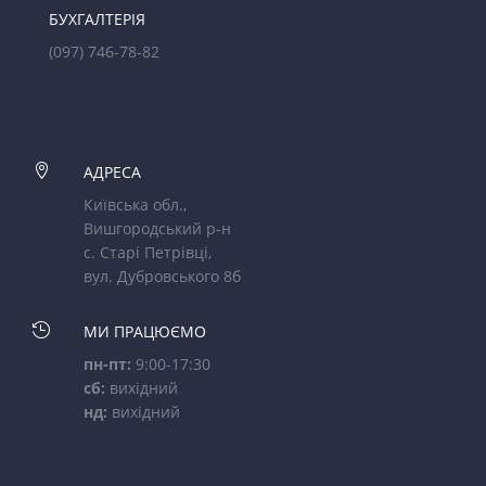
БУХГАЛТЕРІЯ
(097) 746-78-82

АДРЕСА
Київська обл.,
Вишгородський р-н
с. Старі Петрівці,
вул. Дубровського 8б

МИ ПРАЦЮЄМО
пн-пт:
9:00-17:30
сб:
вихідний
нд:
вихідний