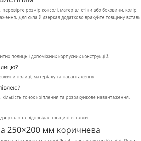
 перевірте розмір консолі, матеріал стіни або боковини, колір,
таження. Для скла й дзеркал додатково врахуйте товщину вставк
критих полиць і допоміжних корпусних конструкцій.
олицю?
довжини полиці, матеріалу та навантаження.
півлею?
р, кількість точок кріплення та розрахункове навантаження.
дзеркало та відповідає товщині вставки.
ва 250×200 мм коричнева
жна в інтернет-магазині Peral з доставкою по Україні. Перед