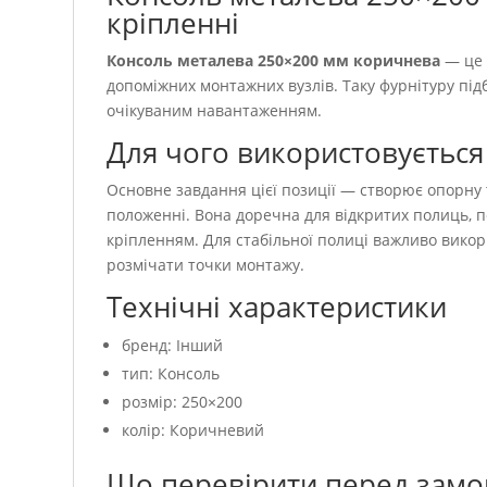
кріпленні
Консоль металева 250×200 мм коричнева
— це 
допоміжних монтажних вузлів. Таку фурнітуру під
очікуваним навантаженням.
Для чого використовується
Основне завдання цієї позиції — створює опорну
положенні. Вона доречна для відкритих полиць, п
кріпленням. Для стабільної полиці важливо викори
розмічати точки монтажу.
Технічні характеристики
бренд: Інший
тип: Консоль
розмір: 250×200
колір: Коричневий
Що перевірити перед зам