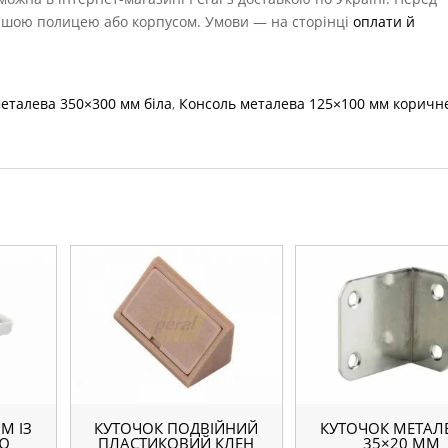
з вашою полицею або корпусом. Умови — на сторінці
оплати й
еталева 350×300 мм біла
,
Консоль металева 125×100 мм коричн
М ІЗ
КУТОЧОК ПОДВІЙНИЙ
КУТОЧОК МЕТАЛ
Ю
ПЛАСТИКОВИЙ КЛЕН
35×20 ММ