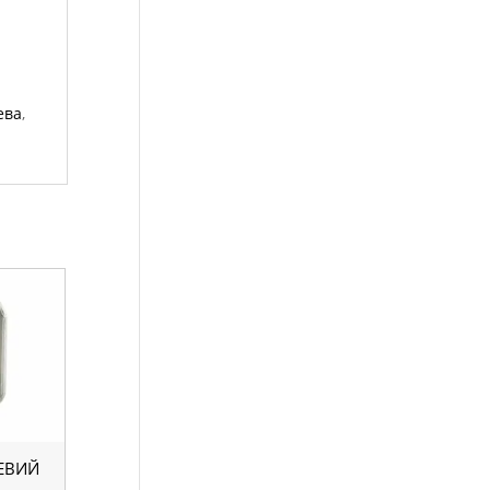
ева
,
ЕВИЙ