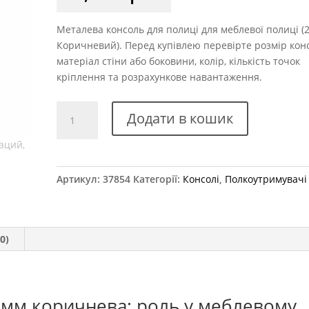
Металева консоль для полиці для меблевої полиці (
Коричневий). Перед купівлею перевірте розмір конс
матеріал стіни або боковини, колір, кількість точок
кріплення та розрахункове навантаження.
Консоль
Додати в кошик
металева
250x200
мм
коричнева
Артикул:
37854
Категорії:
Консолі
,
Полкоутримувачі
кількість
0)
 мм коричнева: роль у меблевому