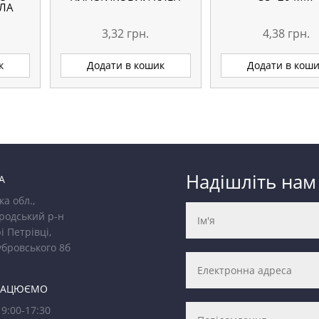
ЛА
3,32
грн.
4,38
грн.
к
Додати в кошик
Додати в кош
Надішліть нам
А
ка обл.,
родський р-н
і Петрівці,
убровського 8б
РАЦЮЄМО
9:00-17:30