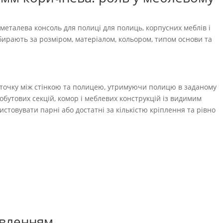
металева консоль для полиці для полиць, корпусних меблів і
бирають за розміром, матеріалом, кольором, типом основи та
 точку між стінкою та полицею, утримуючи полицю в заданому
обутових секцій, комор і меблевих конструкцій із видимим
стовувати парні або достатні за кількістю кріплення та рівно
овленням