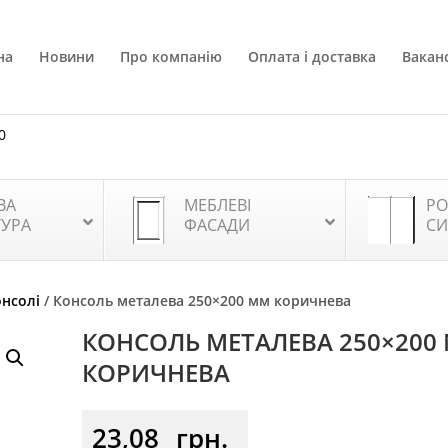
на
Новини
Про компанію
Оплата і доставка
Ваканс
0
ВА
МЕБЛЕВІ
РО
ТУРА
ФАСАДИ
СИ
онсолі
/ Консоль металева 250×200 мм коричнева
КОНСОЛЬ МЕТАЛЕВА 250×200
КОРИЧНЕВА
23,08
грн.