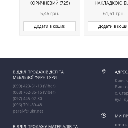
КОРИЧНЕВИЙ (725)
НАКЛАДКОЮ БІ
5,46
грн.
61,61
грн.
Додати в кошик
Додати в коши
ВІДДІЛ ПРОДАЖІВ ДСП ТА

АДРЕС
МЕБЛЕВОЇ ФУРНІТУРИ
Київсь
(099) 423-51-13
(Viber)
Вишго
(068) 762-85-15
(Viber)
с. Стар
(097) 445-02-80
вул. Д
(096) 791-89-48
peral-f@ukr.net

МИ П
пн-пт:
ВІДДІЛ ПРОДАЖУ МАТЕРІАЛІВ ТА