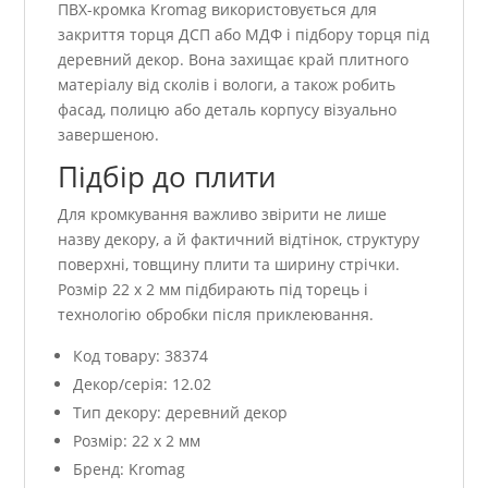
ПВХ-кромка Kromag використовується для
закриття торця ДСП або МДФ і підбору торця під
деревний декор. Вона захищає край плитного
матеріалу від сколів і вологи, а також робить
фасад, полицю або деталь корпусу візуально
завершеною.
Підбір до плити
Для кромкування важливо звірити не лише
назву декору, а й фактичний відтінок, структуру
поверхні, товщину плити та ширину стрічки.
Розмір 22 x 2 мм підбирають під торець і
технологію обробки після приклеювання.
Код товару: 38374
Декор/серія: 12.02
Тип декору: деревний декор
Розмір: 22 x 2 мм
Бренд: Kromag