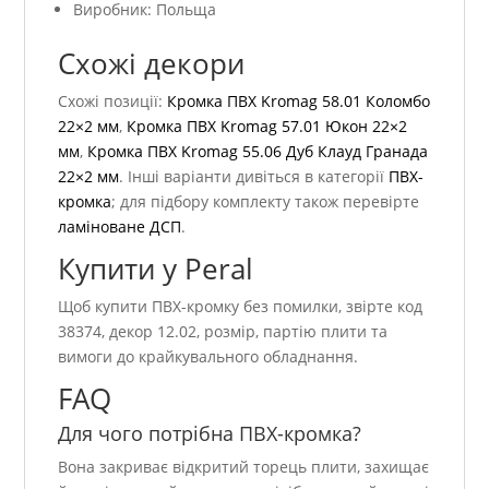
Виробник: Польща
Схожі декори
Схожі позиції:
Кромка ПВХ Kromag 58.01 Коломбо
22×2 мм
,
Кромка ПВХ Kromag 57.01 Юкон 22×2
мм
,
Кромка ПВХ Kromag 55.06 Дуб Клауд Гранада
22×2 мм
. Інші варіанти дивіться в категорії
ПВХ-
кромка
; для підбору комплекту також перевірте
ламіноване ДСП
.
Купити у Peral
Щоб купити ПВХ-кромку без помилки, звірте код
38374, декор 12.02, розмір, партію плити та
вимоги до крайкувального обладнання.
FAQ
Для чого потрібна ПВХ-кромка?
Вона закриває відкритий торець плити, захищає