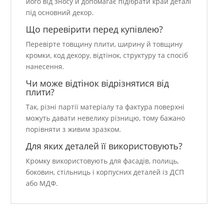
його від зносу й допомагає підібрати край деталі
під основний декор.
Що перевірити перед купівлею?
Перевірте товщину плити, ширину й товщину
кромки, код декору, відтінок, структуру та спосіб
нанесення.
Чи може відтінок відрізнятися від
плити?
Так, різні партії матеріалу та фактура поверхні
можуть давати невелику різницю, тому бажано
порівняти з живим зразком.
Для яких деталей її використовують?
Кромку використовують для фасадів, полиць,
боковин, стільниць і корпусних деталей із ДСП
або МДФ.