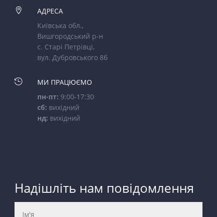

АДРЕСА
Київська обл.,
Вишгородський р-н
с. Старі Петрівці,
вул. Дубровського 8б

МИ ПРАЦЮЄМО
пн-пт:
9:00-17:30
сб:
вихідний
нд:
вихідний
Надішліть нам повідомлення