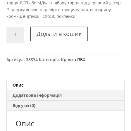
торця ДСП або МДФ і підбору торця під деревний декор.
Перед купівлею перевірте товщину плити, ширину
кромки, відтінок і спосіб поклейки.
Крайка
Додати в кошик
ПВХ
Kromag
12.02
Бук
Артикул:
38374
Категорія:
Кромка ПВХ
натуральний
22x2
мм
кількість
Опис
Додаткова інформація
Відгуки (0)
Опис