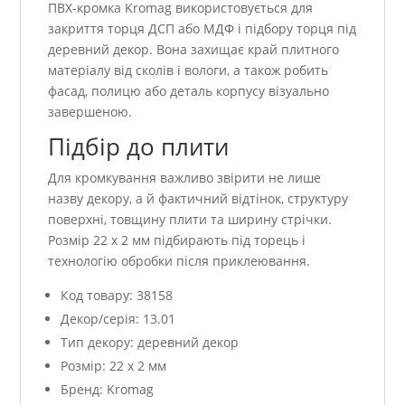
ПВХ-кромка Kromag використовується для
закриття торця ДСП або МДФ і підбору торця під
деревний декор. Вона захищає край плитного
матеріалу від сколів і вологи, а також робить
фасад, полицю або деталь корпусу візуально
завершеною.
Підбір до плити
Для кромкування важливо звірити не лише
назву декору, а й фактичний відтінок, структуру
поверхні, товщину плити та ширину стрічки.
Розмір 22 x 2 мм підбирають під торець і
технологію обробки після приклеювання.
Код товару: 38158
Декор/серія: 13.01
Тип декору: деревний декор
Розмір: 22 x 2 мм
Бренд: Kromag