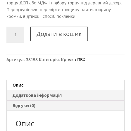
торця ДСП або МДФ і підбору торця під деревний декор.
Перед купівлею перевірте товщину плити, ширину
кромки, відтінок і спосіб поклейки.
Крайка
Додати в кошик
ПВХ
Kromag
13.01
Вишня
Артикул:
38158
Категорія:
Кромка ПВХ
Оксфорд
22x2
мм
кількість
Опис
Додаткова інформація
Відгуки (0)
Опис