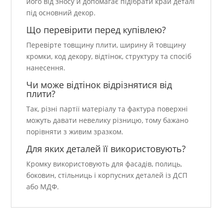
його від зносу й допомагає підібрати край деталі
під основний декор.
Що перевірити перед купівлею?
Перевірте товщину плити, ширину й товщину
кромки, код декору, відтінок, структуру та спосіб
нанесення.
Чи може відтінок відрізнятися від
плити?
Так, різні партії матеріалу та фактура поверхні
можуть давати невелику різницю, тому бажано
порівняти з живим зразком.
Для яких деталей її використовують?
Кромку використовують для фасадів, полиць,
боковин, стільниць і корпусних деталей із ДСП
або МДФ.