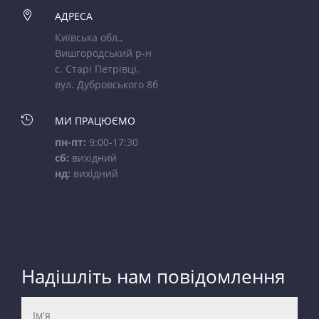

АДРЕСА
Київська обл.,
Вишгородський р-н
с. Старі Петрівці,
вул. Дубровського 8б

МИ ПРАЦЮЄМО
пн-пт:
9:00-17:30
сб:
вихідний
нд:
вихідний
Надішліть нам повідомлення