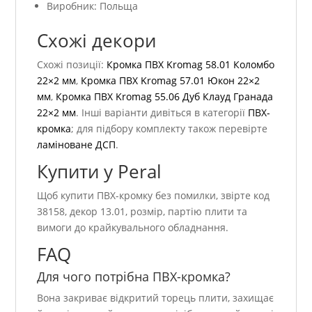
Виробник: Польща
Схожі декори
Схожі позиції:
Кромка ПВХ Kromag 58.01 Коломбо
22×2 мм
,
Кромка ПВХ Kromag 57.01 Юкон 22×2
мм
,
Кромка ПВХ Kromag 55.06 Дуб Клауд Гранада
22×2 мм
. Інші варіанти дивіться в категорії
ПВХ-
кромка
; для підбору комплекту також перевірте
ламіноване ДСП
.
Купити у Peral
Щоб купити ПВХ-кромку без помилки, звірте код
38158, декор 13.01, розмір, партію плити та
вимоги до крайкувального обладнання.
FAQ
Для чого потрібна ПВХ-кромка?
Вона закриває відкритий торець плити, захищає