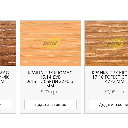
OMAG
КРАЇНА ПВХ KROMAG
КРАЙКА ПВХ KR
ИФІК
15.14 ДУБ
17.16 ГОРІХ ТІЄ
ММ
АЛЬПІЙСЬКИЙ 22×0,6
42×2 ММ
ММ
9,03
грн.
70,09
грн.
к
Додати в кошик
Додати в кош