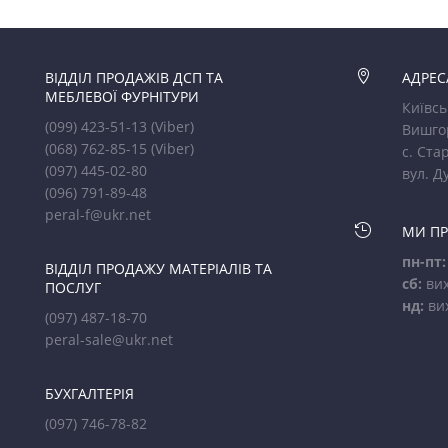
ВІДДІЛ ПРОДАЖІВ ДСП ТА

АДРЕС
МЕБЛЕВОЇ ФУРНІТУРИ
Київсь
(099) 423-51-13
(Viber)
Вишго
(068) 762-85-15
(Viber)
с. Стар
(097) 445-02-80
вул. Д
(096) 791-89-48
peral-f@ukr.net

МИ П
пн-пт:
ВІДДІЛ ПРОДАЖУ МАТЕРІАЛІВ ТА
сб:
вих
ПОСЛУГ
нд:
ви
(097) 487-18-70
peral-sale@ukr.net
БУХГАЛТЕРІЯ
(097) 746-78-82