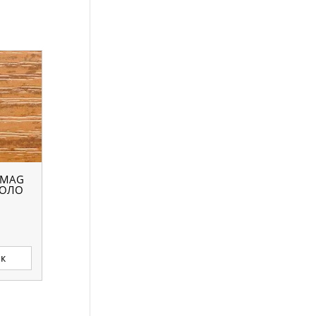
OMAG
ПОЛО
ик