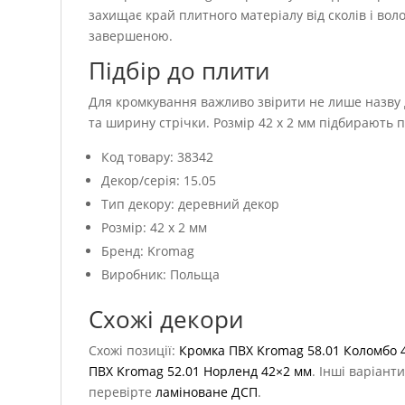
захищає край плитного матеріалу від сколів і вол
завершеною.
Підбір до плити
Для кромкування важливо звірити не лише назву д
та ширину стрічки. Розмір 42 x 2 мм підбирають 
Код товару: 38342
Декор/серія: 15.05
Тип декору: деревний декор
Розмір: 42 x 2 мм
Бренд: Kromag
Виробник: Польща
Схожі декори
Схожі позиції:
Кромка ПВХ Kromag 58.01 Коломбо 
ПВХ Kromag 52.01 Норленд 42×2 мм
. Інші варіант
перевірте
ламіноване ДСП
.