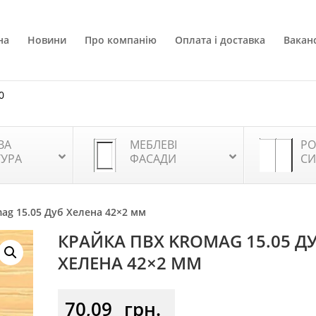
на
Новини
Про компанію
Оплата і доставка
Ваканс
0
ВА
МЕБЛЕВІ
РО
ТУРА
ФАСАДИ
СИ
ag 15.05 Дуб Хелена 42×2 мм
КРАЙКА ПВХ KROMAG 15.05 Д
ХЕЛЕНА 42×2 ММ
70,09
грн.