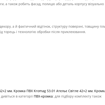
оги, а також робить фасад, полицю або деталь корпусу візуально
екору, а й фактичний відтінок, структуру поверхні, товщину пл
під торець і технологію обробки після приклеювання.
42×2 мм
,
Кромка ПВХ Kromag 53.01 Ательє Світле 42×2 мм
,
Кромк
и дивіться в категорії
ПВХ-кромка
; для підбору комплекту також