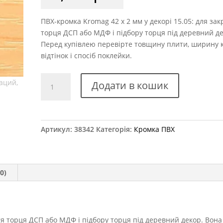
ПВХ-кромка Kromag 42 x 2 мм у декорі 15.05: для зак
торця ДСП або МДФ і підбору торця під деревний де
Перед купівлею перевірте товщину плити, ширину 
відтінок і спосіб поклейки.
Крайка
Додати в кошик
ПВХ
Kromag
15.05
Дуб
Артикул:
38342
Категорія:
Кромка ПВХ
Хелена
42x2
мм
кількість
0)
я торця ДСП або МДФ і підбору торця під деревний декор. Вона