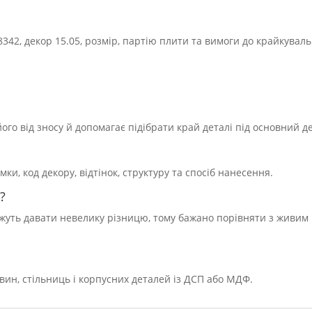
342, декор 15.05, розмір, партію плити та вимоги до крайкувал
го від зносу й допомагає підібрати край деталі під основний д
, код декору, відтінок, структуру та спосіб нанесення.
?
можуть давати невелику різницю, тому бажано порівняти з живим
вин, стільниць і корпусних деталей із ДСП або МДФ.