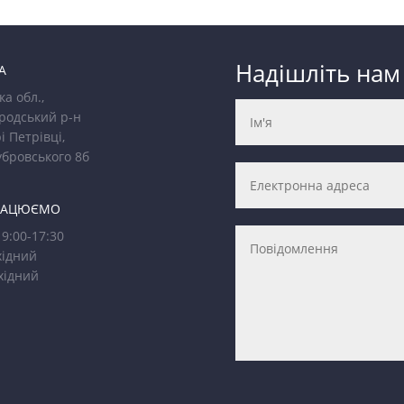
Надішліть нам
А
ка обл.,
родський р-н
і Петрівці,
убровського 8б
РАЦЮЄМО
9:00-17:30
ідний
хідний