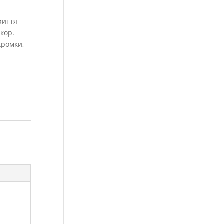
риття
кор.
кромки,