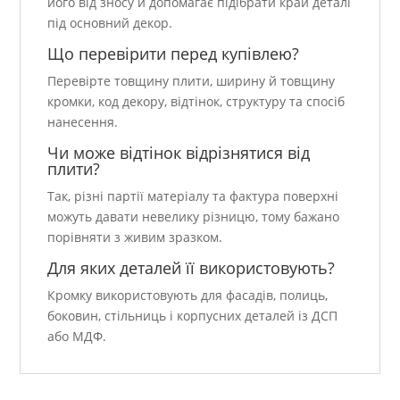
його від зносу й допомагає підібрати край деталі
під основний декор.
Що перевірити перед купівлею?
Перевірте товщину плити, ширину й товщину
кромки, код декору, відтінок, структуру та спосіб
нанесення.
Чи може відтінок відрізнятися від
плити?
Так, різні партії матеріалу та фактура поверхні
можуть давати невелику різницю, тому бажано
порівняти з живим зразком.
Для яких деталей її використовують?
Кромку використовують для фасадів, полиць,
боковин, стільниць і корпусних деталей із ДСП
або МДФ.