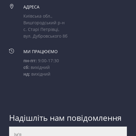

АДРЕСА
Київська обл.,
Вишгородський р-н
с. Старі Петрівці,
вул. Дубровського 8б

МИ ПРАЦЮЄМО
пн-пт:
9:00-17:30
сб:
вихідний
нд:
вихідний
Надішліть нам повідомлення