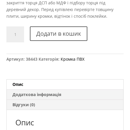
закриття торця ДСП або МДФ і підбору торця під
деревний декор. Перед купівлею перевірте товщину
плити, ширину кромки, відтінок і спосіб поклейки.
Крайка
Додати в кошик
ПВХ
Kromag
15.11
Дуб
Артикул:
38443
Категорія:
Кромка ПВХ
Амарі
22x0,6
мм
кількість
Опис
Додаткова інформація
Відгуки (0)
Опис