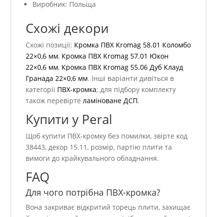
Виробник: Польща
Схожі декори
Схожі позиції:
Кромка ПВХ Kromag 58.01 Коломбо
22×0,6 мм
,
Кромка ПВХ Kromag 57.01 Юкон
22×0,6 мм
,
Кромка ПВХ Kromag 55.06 Дуб Клауд
Гранада 22×0,6 мм
. Інші варіанти дивіться в
категорії
ПВХ-кромка
; для підбору комплекту
також перевірте
ламіноване ДСП
.
Купити у Peral
Щоб купити ПВХ-кромку без помилки, звірте код
38443, декор 15.11, розмір, партію плити та
вимоги до крайкувального обладнання.
FAQ
Для чого потрібна ПВХ-кромка?
Вона закриває відкритий торець плити, захищає