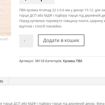
ПВХ-кромка Kromag 22 x 0.6 мм у декорі 15.12: для з
торця ДСП або МДФ і підбору торця під деревний де
Перед купівлею перевірте товщину плити, ширину 
відтінок і спосіб поклейки.
Крайка
Додати в кошик
ПВХ
Kromag
15.12
Дуб
Артикул:
38118
Категорія:
Кромка ПВХ
Атланта
22x0,6
мм
кількість
0)
я торця ДСП або МДФ і підбору торця під деревний декор. Вона