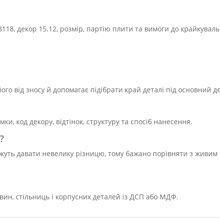
118, декор 15.12, розмір, партію плити та вимоги до крайкувал
го від зносу й допомагає підібрати край деталі під основний д
, код декору, відтінок, структуру та спосіб нанесення.
?
можуть давати невелику різницю, тому бажано порівняти з живим
вин, стільниць і корпусних деталей із ДСП або МДФ.