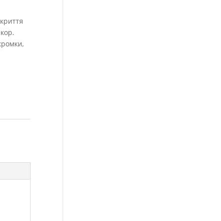
акриття
кор.
кромки,