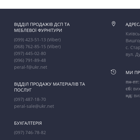
ВІДДІЛ ПРОДАЖІВ ДСП ТА

АДРЕС
МЕБЛЕВОЇ ФУРНІТУРИ
Київсь
(099) 423-51-13
(Viber)
Вишго
(068) 762-85-15
(Viber)
с. Стар
(097) 445-02-80
вул. Д
(096) 791-89-48
peral-f@ukr.net

МИ П
пн-пт:
ВІДДІЛ ПРОДАЖУ МАТЕРІАЛІВ ТА
сб:
вих
ПОСЛУГ
нд:
ви
(097) 487-18-70
peral-sale@ukr.net
БУХГАЛТЕРІЯ
(097) 746-78-82