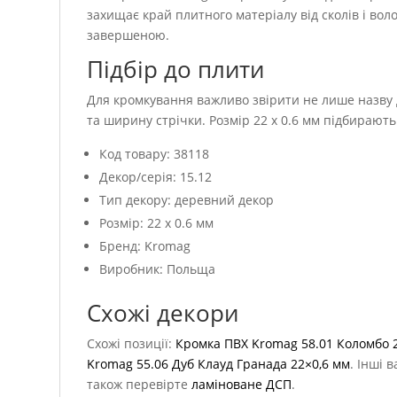
захищає край плитного матеріалу від сколів і вол
завершеною.
Підбір до плити
Для кромкування важливо звірити не лише назву д
та ширину стрічки. Розмір 22 x 0.6 мм підбирают
Код товару: 38118
Декор/серія: 15.12
Тип декору: деревний декор
Розмір: 22 x 0.6 мм
Бренд: Kromag
Виробник: Польща
Схожі декори
Схожі позиції:
Кромка ПВХ Kromag 58.01 Коломбо 
Kromag 55.06 Дуб Клауд Гранада 22×0,6 мм
. Інші 
також перевірте
ламіноване ДСП
.