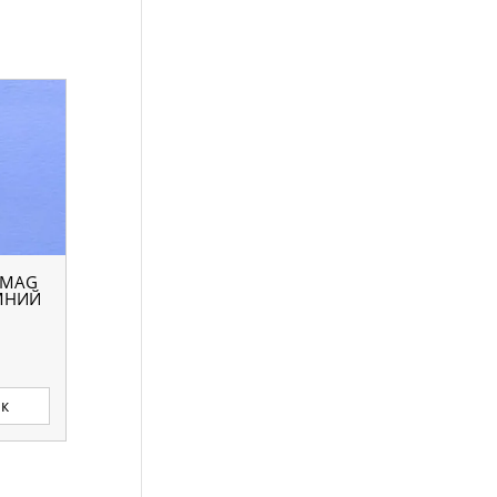
OMAG
ЕМНИЙ
ик