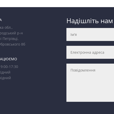
Надішліть нам
А
ка обл.,
родський р-н
і Петрівці,
убровського 8б
РАЦЮЄМО
9:00-17:30
ідний
хідний