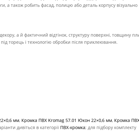
оги, а також робить фасад, полицю або деталь корпусу візуально
екору, а й фактичний відтінок, структуру поверхні, товщину пл
ь під торець і технологію обробки після приклеювання.
22×0,6 мм
,
Кромка ПВХ Kromag 57.01 Юкон 22×0,6 мм
,
Кромка ПВ
варіанти дивіться в категорії
ПВХ-кромка
; для підбору комплекту