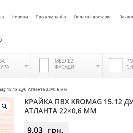
на
Новини
Про компанію
Оплата і доставка
Ваканс
0
ВА
МЕБЛЕВІ
РО
ТУРА
ФАСАДИ
СИ
ag 15.12 Дуб Атланта 22×0,6 мм
КРАЙКА ПВХ KROMAG 15.12 Д
АТЛАНТА 22×0,6 ММ
9,03
грн.