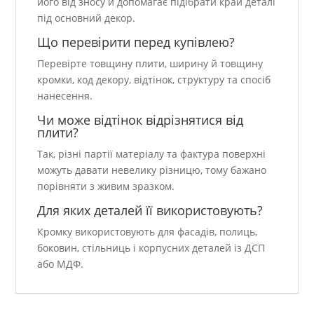
його від зносу й допомагає підібрати край деталі
під основний декор.
Що перевірити перед купівлею?
Перевірте товщину плити, ширину й товщину
кромки, код декору, відтінок, структуру та спосіб
нанесення.
Чи може відтінок відрізнятися від
плити?
Так, різні партії матеріалу та фактура поверхні
можуть давати невелику різницю, тому бажано
порівняти з живим зразком.
Для яких деталей її використовують?
Кромку використовують для фасадів, полиць,
боковин, стільниць і корпусних деталей із ДСП
або МДФ.