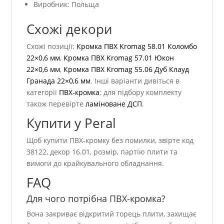
Виробник: Польща
Схожі декори
Схожі позиції:
Кромка ПВХ Kromag 58.01 Коломбо
22×0,6 мм
,
Кромка ПВХ Kromag 57.01 Юкон
22×0,6 мм
,
Кромка ПВХ Kromag 55.06 Дуб Клауд
Гранада 22×0,6 мм
. Інші варіанти дивіться в
категорії
ПВХ-кромка
; для підбору комплекту
також перевірте
ламіноване ДСП
.
Купити у Peral
Щоб купити ПВХ-кромку без помилки, звірте код
38122, декор 16.01, розмір, партію плити та
вимоги до крайкувального обладнання.
FAQ
Для чого потрібна ПВХ-кромка?
Вона закриває відкритий торець плити, захищає