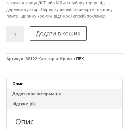
закриття торця ДСП або МДФ і підбору торця під
деревний декор. Перед купівлею перевірте товщину
плити, ширину кромки, відтінок і спосіб поклейки.
Крайка
Додати в кошик
ПВХ
Kromag
16.01
Венге
Артикул:
38122
Категорія:
Кромка ПВХ
Магія
22x0,6
мм
кількість
Опис
Додаткова інформація
Відгуки (0)
Опис