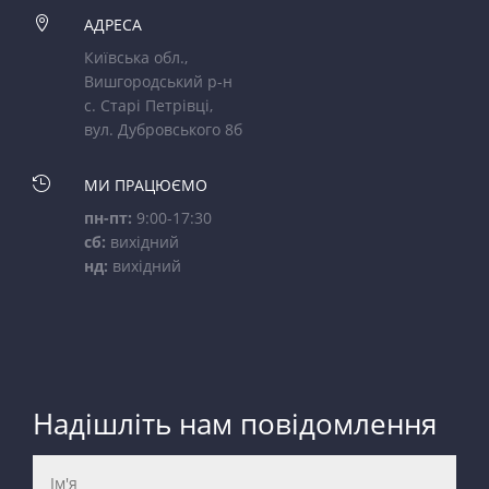

АДРЕСА
Київська обл.,
Вишгородський р-н
с. Старі Петрівці,
вул. Дубровського 8б

МИ ПРАЦЮЄМО
пн-пт:
9:00-17:30
сб:
вихідний
нд:
вихідний
Надішліть нам повідомлення