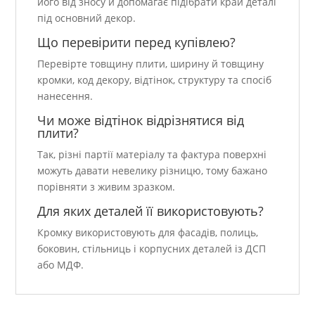
його від зносу й допомагає підібрати край деталі
під основний декор.
Що перевірити перед купівлею?
Перевірте товщину плити, ширину й товщину
кромки, код декору, відтінок, структуру та спосіб
нанесення.
Чи може відтінок відрізнятися від
плити?
Так, різні партії матеріалу та фактура поверхні
можуть давати невелику різницю, тому бажано
порівняти з живим зразком.
Для яких деталей її використовують?
Кромку використовують для фасадів, полиць,
боковин, стільниць і корпусних деталей із ДСП
або МДФ.