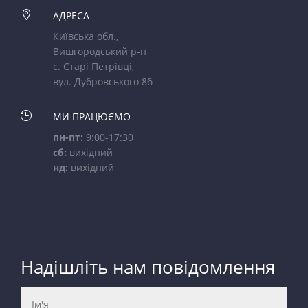

АДРЕСА
Київська обл.,
Вишгородський р-н
с. Старі Петрівці,
вул. Дубровського 8б

МИ ПРАЦЮЄМО
пн-пт:
9:00-17:30
сб:
вихідний
нд:
вихідний
Надішліть нам повідомлення