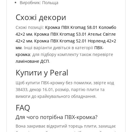
Виробник: Польща
Схожі декори
Схожі позиції:
Кромка ПВХ Kromag 58.01 Коломбо
42×2 мм
,
Кромка ПВХ Kromag 53.01 Ательє Світле
42×2 мм
,
Кромка ПВХ Kromag 52.01 Норленд 42×2
мм
. Інші варіанти дивіться в категорії
ПВХ-
кромка
; для підбору комплекту також перевірте
ламіноване ДСП
.
Купити у Peral
Щоб купити ПВХ-кромку без помилки, звірте код
38433, декор 16.01, розмір, партію плити та
вимоги до крайкувального обладнання.
FAQ
Для чого потрібна ПВХ-кромка?
Вона закриває відкритий торець плити, захищає