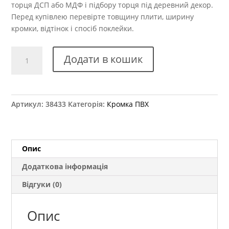
торця ДСП або МДФ і підбору торця під деревний декор.
Перед купівлею перевірте товщину плити, ширину
кромки, відтінок і спосіб поклейки.
Крайка
Додати в кошик
ПВХ
Kromag
16.01
Венге
Артикул:
38433
Категорія:
Кромка ПВХ
Магія
42x2
мм
кількість
Опис
Додаткова інформація
Відгуки (0)
Опис