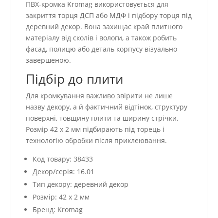
ПВХ-кромка Kromag використовується для
закриття торця ДСП або МДФ і підбору торця під
деревний декор. Вона захищає край плитного
матеріалу від сколів і вологи, а також робить
фасад, полицю або деталь корпусу візуально
завершеною.
Підбір до плити
Для кромкування важливо звірити не лише
назву декору, а й фактичний відтінок, структуру
поверхні, товщину плити та ширину стрічки.
Розмір 42 x 2 мм підбирають під торець і
технологію обробки після приклеювання.
Код товару: 38433
Декор/серія: 16.01
Тип декору: деревний декор
Розмір: 42 x 2 мм
Бренд: Kromag