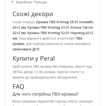
Виробник: Польща
Схожі декори
Схожі позиції:
Кромка ПВХ Kromag 58.01 Коломбо
42×2 мм
,
Кромка ПВХ Kromag 53.01 Ательє Світле
42×2 мм
,
Кромка ПВХ Kromag 52.01 Норленд 42×2
мм
. Інші варіанти дивіться в категорії
ПВХ-
кромка
; для підбору комплекту також перевірте
ламіноване ДСП
.
Купити у Peral
Щоб купити ПВХ-кромку без помилки, звірте код
38764, декор 17.08, розмір, партію плити та
вимоги до крайкувального обладнання.
FAQ
Для чого потрібна ПВХ-кромка?
Вона закриває відкритий торець плити, захищає