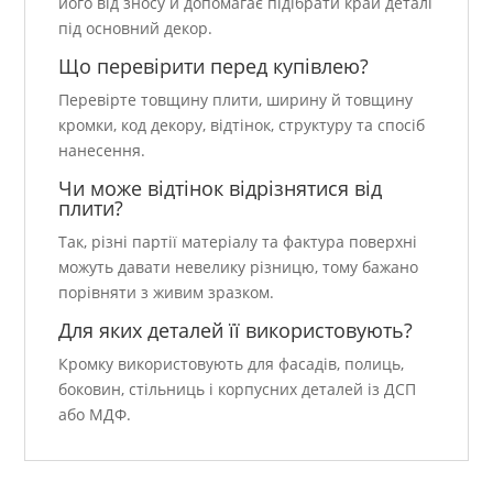
його від зносу й допомагає підібрати край деталі
під основний декор.
Що перевірити перед купівлею?
Перевірте товщину плити, ширину й товщину
кромки, код декору, відтінок, структуру та спосіб
нанесення.
Чи може відтінок відрізнятися від
плити?
Так, різні партії матеріалу та фактура поверхні
можуть давати невелику різницю, тому бажано
порівняти з живим зразком.
Для яких деталей її використовують?
Кромку використовують для фасадів, полиць,
боковин, стільниць і корпусних деталей із ДСП
або МДФ.