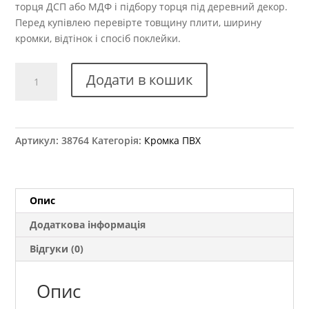
торця ДСП або МДФ і підбору торця під деревний декор.
Перед купівлею перевірте товщину плити, ширину
кромки, відтінок і спосіб поклейки.
Крайка
Додати в кошик
ПВХ
Kromag
17.08
Горіх
Артикул:
38764
Категорія:
Кромка ПВХ
Каліфорнія
42x2
мм
кількість
Опис
Додаткова інформація
Відгуки (0)
Опис