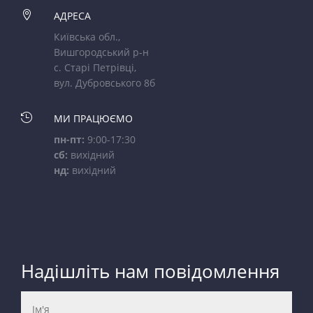

АДРЕСА
Київська обл.,
Вишгородський р-н
с. Старі Петрівці,
вул. Дубровського 8б

МИ ПРАЦЮЄМО
пн-пт:
9:00-17:30
сб:
вихідний
нд:
вихідний
Надішліть нам повідомлення