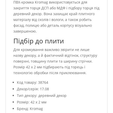
ПВХ-кромка Kromag використовується для
закриття торця ДСП або МДФ і підбору торця під
деревний декор. Вона захищає край плитного
матеріалу від сколів і вологи, а також робить
фасад, полицю або деталь корпусу візуально
завершеною.
Підбір до плити
Для кромкування важливо звірити не лише
назву декору, а й фактичний відтінок, структуру
поверхні, товщину плити та ширину стрічки.
Розмір 42 x 2 мм підбирають під торець і
технологію обробки після приклеювання.
Код товару: 38764
Декор/серія: 17.08
Тип декору: деревний декор
Розмір: 42 x 2 мм
Бренд: Kromag