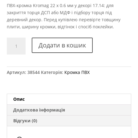
ПВХ-кромка Kromag 22 x 0.6 мм у декорі 17.14: для
закриття торця ДСП або МДФ і підбору торця під
деревний декор. Перед купівлею перевірте товщину
плити, ширину кромки, відтінок і спосіб поклейки.
Крайка
Додати в кошик
ПВХ
Kromag
17.14
Горіх
Артикул:
38544
Категорія:
Кромка ПВХ
Французький
темний
22x0,6
мм
Опис
кількість
Додаткова інформація
Відгуки (0)