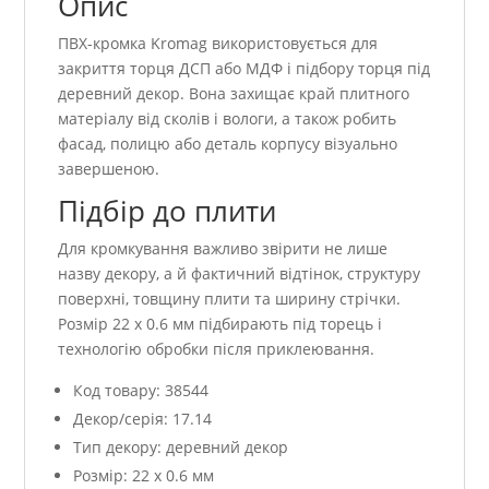
Опис
ПВХ-кромка Kromag використовується для
закриття торця ДСП або МДФ і підбору торця під
деревний декор. Вона захищає край плитного
матеріалу від сколів і вологи, а також робить
фасад, полицю або деталь корпусу візуально
завершеною.
Підбір до плити
Для кромкування важливо звірити не лише
назву декору, а й фактичний відтінок, структуру
поверхні, товщину плити та ширину стрічки.
Розмір 22 x 0.6 мм підбирають під торець і
технологію обробки після приклеювання.
Код товару: 38544
Декор/серія: 17.14
Тип декору: деревний декор
Розмір: 22 x 0.6 мм