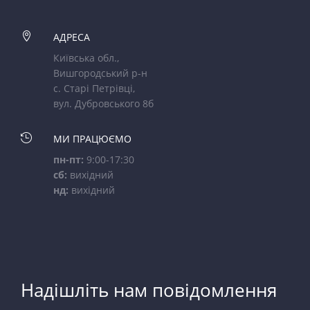

АДРЕСА
Київська обл.,
Вишгородський р-н
с. Старі Петрівці,
вул. Дубровського 8б

МИ ПРАЦЮЄМО
пн-пт:
9:00-17:30
сб:
вихідний
нд:
вихідний
Надішліть нам повідомлення