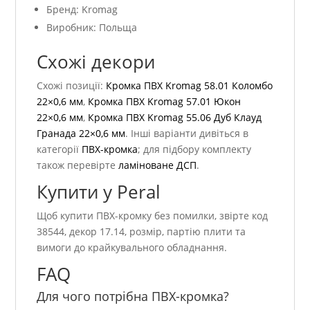
Бренд: Kromag
Виробник: Польща
Схожі декори
Схожі позиції:
Кромка ПВХ Kromag 58.01 Коломбо
22×0,6 мм
,
Кромка ПВХ Kromag 57.01 Юкон
22×0,6 мм
,
Кромка ПВХ Kromag 55.06 Дуб Клауд
Гранада 22×0,6 мм
. Інші варіанти дивіться в
категорії
ПВХ-кромка
; для підбору комплекту
також перевірте
ламіноване ДСП
.
Купити у Peral
Щоб купити ПВХ-кромку без помилки, звірте код
38544, декор 17.14, розмір, партію плити та
вимоги до крайкувального обладнання.
FAQ
Для чого потрібна ПВХ-кромка?