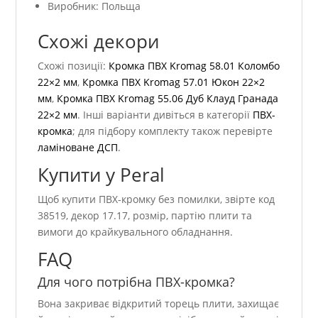
Виробник: Польща
Схожі декори
Схожі позиції:
Кромка ПВХ Kromag 58.01 Коломбо
22×2 мм
,
Кромка ПВХ Kromag 57.01 Юкон 22×2
мм
,
Кромка ПВХ Kromag 55.06 Дуб Клауд Гранада
22×2 мм
. Інші варіанти дивіться в категорії
ПВХ-
кромка
; для підбору комплекту також перевірте
ламіноване ДСП
.
Купити у Peral
Щоб купити ПВХ-кромку без помилки, звірте код
38519, декор 17.17, розмір, партію плити та
вимоги до крайкувального обладнання.
FAQ
Для чого потрібна ПВХ-кромка?
Вона закриває відкритий торець плити, захищає