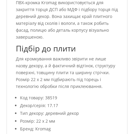
ПВХ-кромка Kromag використовується для
закриття торця ДСП або МДФ і підбору торця під
деревний декор. Вона захищає край плитного
матеріалу від сколів і вологи, а також робить
фасад, полицю або деталь корпусу візуально
завершеною.
Підбір до плити
Для кромкування важливо звірити не лише
назву декору, а й фактичний відтінок, структуру
поверхні, товщину плити та ширину стрічки.
Розмір 22 x 2 мм підбирають під торець і
технологію обробки після приклеювання.
Код товару: 38519
Декор/серія: 17.17
Тип декору: деревний декор
Розмір: 22 x 2 мм
Бренд: Kromag