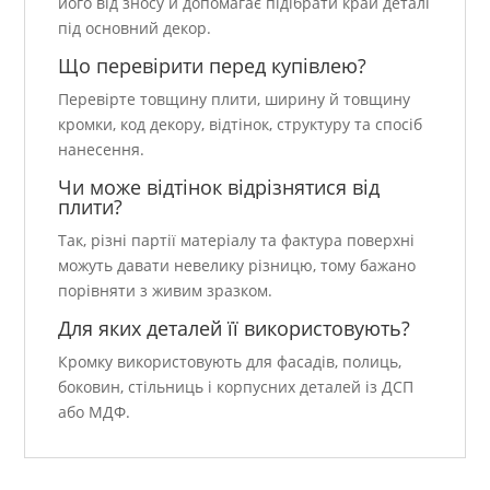
його від зносу й допомагає підібрати край деталі
під основний декор.
Що перевірити перед купівлею?
Перевірте товщину плити, ширину й товщину
кромки, код декору, відтінок, структуру та спосіб
нанесення.
Чи може відтінок відрізнятися від
плити?
Так, різні партії матеріалу та фактура поверхні
можуть давати невелику різницю, тому бажано
порівняти з живим зразком.
Для яких деталей її використовують?
Кромку використовують для фасадів, полиць,
боковин, стільниць і корпусних деталей із ДСП
або МДФ.