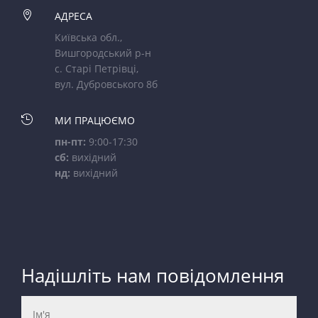

АДРЕСА
Київська обл.,
Вишгородський р-н
с. Старі Петрівці,
вул. Дубровського 8б

МИ ПРАЦЮЄМО
пн-пт:
9:00-17:30
сб:
вихідний
нд:
вихідний
Надішліть нам повідомлення