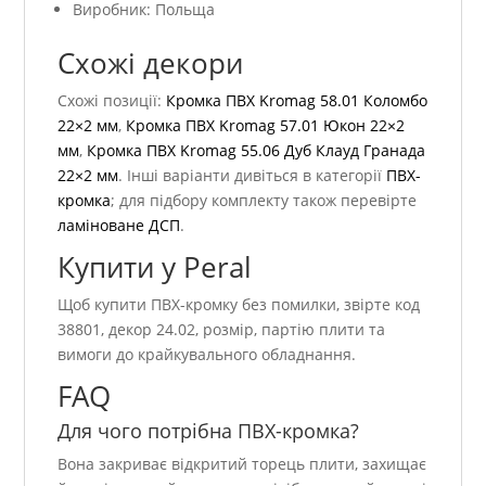
Виробник: Польща
Схожі декори
Схожі позиції:
Кромка ПВХ Kromag 58.01 Коломбо
22×2 мм
,
Кромка ПВХ Kromag 57.01 Юкон 22×2
мм
,
Кромка ПВХ Kromag 55.06 Дуб Клауд Гранада
22×2 мм
. Інші варіанти дивіться в категорії
ПВХ-
кромка
; для підбору комплекту також перевірте
ламіноване ДСП
.
Купити у Peral
Щоб купити ПВХ-кромку без помилки, звірте код
38801, декор 24.02, розмір, партію плити та
вимоги до крайкувального обладнання.
FAQ
Для чого потрібна ПВХ-кромка?
Вона закриває відкритий торець плити, захищає