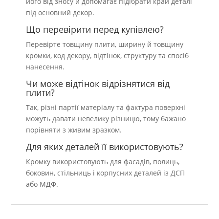
його від зносу й допомагає підібрати край деталі
під основний декор.
Що перевірити перед купівлею?
Перевірте товщину плити, ширину й товщину
кромки, код декору, відтінок, структуру та спосіб
нанесення.
Чи може відтінок відрізнятися від
плити?
Так, різні партії матеріалу та фактура поверхні
можуть давати невелику різницю, тому бажано
порівняти з живим зразком.
Для яких деталей її використовують?
Кромку використовують для фасадів, полиць,
боковин, стільниць і корпусних деталей із ДСП
або МДФ.