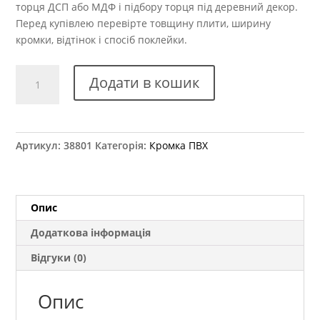
торця ДСП або МДФ і підбору торця під деревний декор.
Перед купівлею перевірте товщину плити, ширину
кромки, відтінок і спосіб поклейки.
Крайка
Додати в кошик
ПВХ
Kromag
24.02
Ясен
Артикул:
38801
Категорія:
Кромка ПВХ
Сніжний
22x2
мм
кількість
Опис
Додаткова інформація
Відгуки (0)
Опис