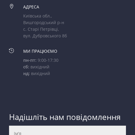

АДРЕСА
Київська обл.,
Вишгородський р-н
с. Старі Петрівці,
вул. Дубровського 8б

МИ ПРАЦЮЄМО
пн-пт:
9:00-17:30
сб:
вихідний
нд:
вихідний
Надішліть нам повідомлення