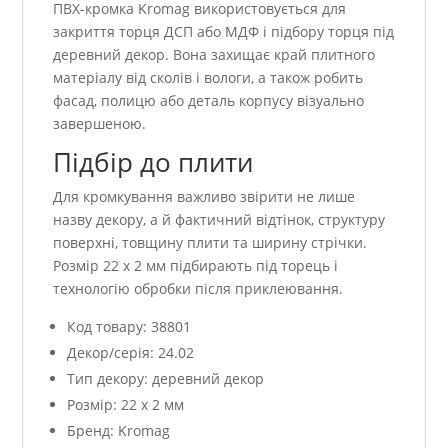
ПВХ-кромка Kromag використовується для
закриття торця ДСП або МДФ і підбору торця під
деревний декор. Вона захищає край плитного
матеріалу від сколів і вологи, а також робить
фасад, полицю або деталь корпусу візуально
завершеною.
Підбір до плити
Для кромкування важливо звірити не лише
назву декору, а й фактичний відтінок, структуру
поверхні, товщину плити та ширину стрічки.
Розмір 22 x 2 мм підбирають під торець і
технологію обробки після приклеювання.
Код товару: 38801
Декор/серія: 24.02
Тип декору: деревний декор
Розмір: 22 x 2 мм
Бренд: Kromag