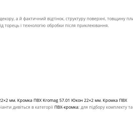
екору, а й фактичний відтінок, структуру поверхні, товщину пл
під торець і технологію обробки після приклеювання.
22×2 мм
,
Кромка ПВХ Kromag 57.01 Юкон 22×2 мм
,
Кромка ПВХ
ріанти дивіться в категорії
ПВХ-кромка
; для підбору комплекту т