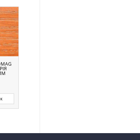
OMAG
РІЯ
 ММ
ик