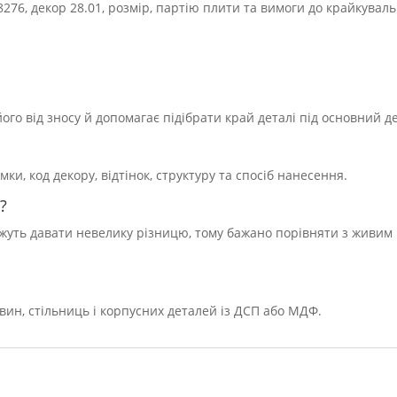
276, декор 28.01, розмір, партію плити та вимоги до крайкувал
го від зносу й допомагає підібрати край деталі під основний д
, код декору, відтінок, структуру та спосіб нанесення.
?
можуть давати невелику різницю, тому бажано порівняти з живим
вин, стільниць і корпусних деталей із ДСП або МДФ.