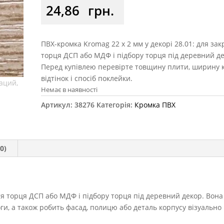
24,86
грн.
ПВХ-кромка Kromag 22 x 2 мм у декорі 28.01: для зак
торця ДСП або МДФ і підбору торця під деревний де
Перед купівлею перевірте товщину плити, ширину 
відтінок і спосіб поклейки.
Немає в наявності
Артикул:
38276
Категорія:
Кромка ПВХ
0)
я торця ДСП або МДФ і підбору торця під деревний декор. Вона
оги, а також робить фасад, полицю або деталь корпусу візуально