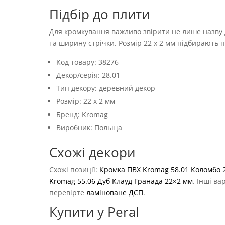
Підбір до плити
Для кромкування важливо звірити не лише назву д
та ширину стрічки. Розмір 22 x 2 мм підбирають 
Код товару: 38276
Декор/серія: 28.01
Тип декору: деревний декор
Розмір: 22 x 2 мм
Бренд: Kromag
Виробник: Польща
Схожі декори
Схожі позиції:
Кромка ПВХ Kromag 58.01 Коломбо 
Kromag 55.06 Дуб Клауд Гранада 22×2 мм
. Інші ва
перевірте
ламіноване ДСП
.
Купити у Peral