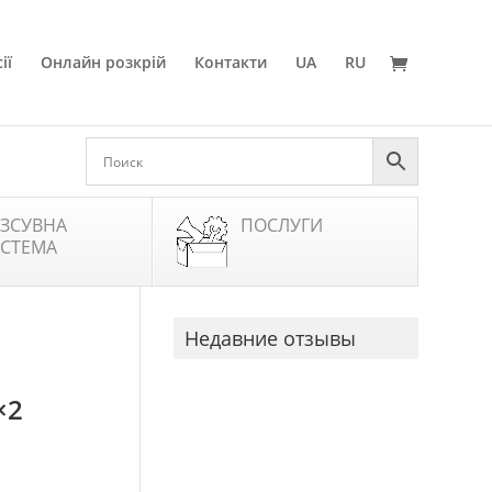
ії
Онлайн розкрій
Контакти
UA
RU
ЗСУВНА
ПОСЛУГИ
СТЕМА
Недавние отзывы
×2