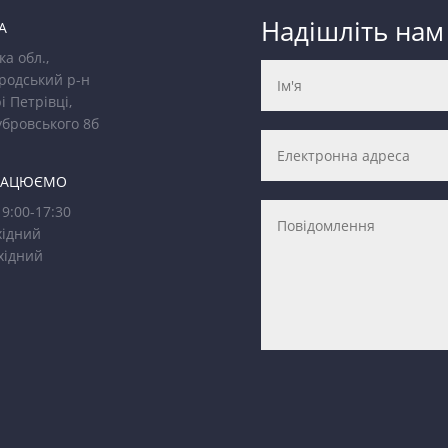
Надішліть нам
А
ка обл.,
родський р-н
і Петрівці,
убровського 8б
РАЦЮЄМО
9:00-17:30
ідний
хідний