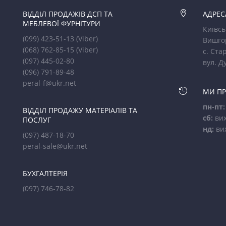
ВІДДІЛ ПРОДАЖІВ ДСП ТА

АДРЕС
МЕБЛЕВОЇ ФУРНІТУРИ
Київсь
(099) 423-51-13
(Viber)
Вишго
(068) 762-85-15
(Viber)
с. Стар
(097) 445-02-80
вул. Д
(096) 791-89-48
peral-f@ukr.net

МИ П
пн-пт:
ВІДДІЛ ПРОДАЖУ МАТЕРІАЛІВ ТА
сб:
вих
ПОСЛУГ
нд:
ви
(097) 487-18-70
peral-sale@ukr.net
БУХГАЛТЕРІЯ
(097) 746-78-82