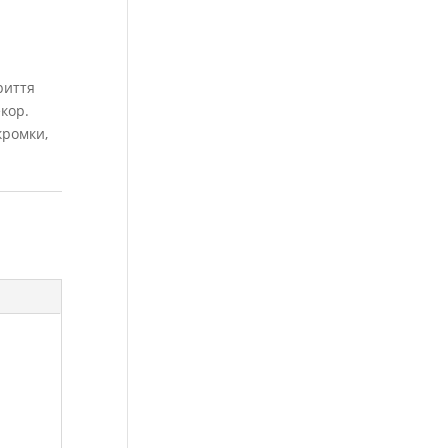
риття
кор.
кромки,