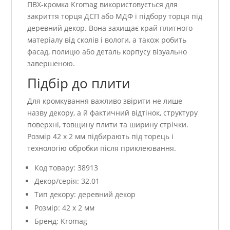
ПВХ-кромка Kromag використовується для
закриття торця ДСП або МДФ і підбору торця під
деревний декор. Вона захищає край плитного
матеріалу від сколів і вологи, а також робить
фасад, полицю або деталь корпусу візуально
завершеною.
Підбір до плити
Для кромкування важливо звірити не лише
назву декору, а й фактичний відтінок, структуру
поверхні, товщину плити та ширину стрічки.
Розмір 42 x 2 мм підбирають під торець і
технологію обробки після приклеювання.
Код товару: 38913
Декор/серія: 32.01
Тип декору: деревний декор
Розмір: 42 x 2 мм
Бренд: Kromag