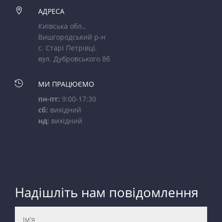

АДРЕСА
Київська обл.,
Вишгородський р-н
с. Старі Петрівці,
вул. Дубровського 8б

МИ ПРАЦЮЄМО
пн-пт:
9:00-17:30
сб:
вихідний
нд:
вихідний
Надішліть нам повідомлення