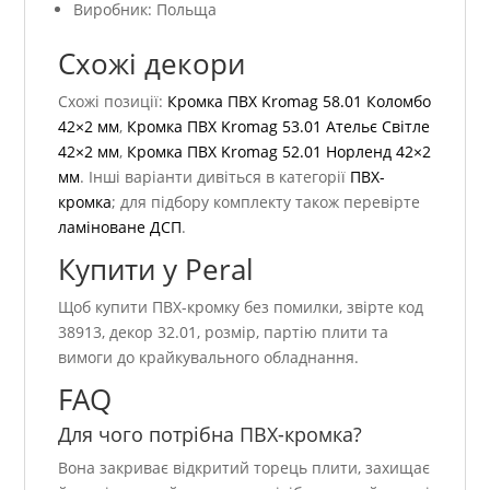
Виробник: Польща
Схожі декори
Схожі позиції:
Кромка ПВХ Kromag 58.01 Коломбо
42×2 мм
,
Кромка ПВХ Kromag 53.01 Ательє Світле
42×2 мм
,
Кромка ПВХ Kromag 52.01 Норленд 42×2
мм
. Інші варіанти дивіться в категорії
ПВХ-
кромка
; для підбору комплекту також перевірте
ламіноване ДСП
.
Купити у Peral
Щоб купити ПВХ-кромку без помилки, звірте код
38913, декор 32.01, розмір, партію плити та
вимоги до крайкувального обладнання.
FAQ
Для чого потрібна ПВХ-кромка?
Вона закриває відкритий торець плити, захищає