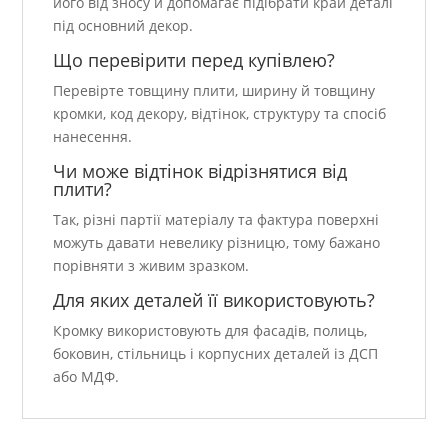
його від зносу й допомагає підібрати край деталі
під основний декор.
Що перевірити перед купівлею?
Перевірте товщину плити, ширину й товщину
кромки, код декору, відтінок, структуру та спосіб
нанесення.
Чи може відтінок відрізнятися від
плити?
Так, різні партії матеріалу та фактура поверхні
можуть давати невелику різницю, тому бажано
порівняти з живим зразком.
Для яких деталей її використовують?
Кромку використовують для фасадів, полиць,
боковин, стільниць і корпусних деталей із ДСП
або МДФ.