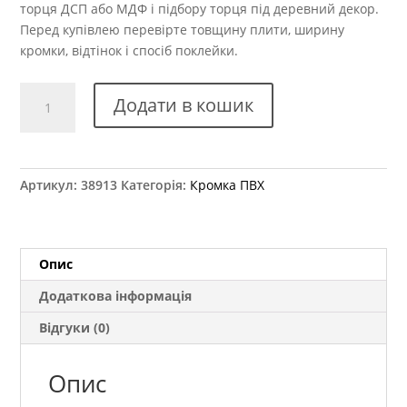
торця ДСП або МДФ і підбору торця під деревний декор.
Перед купівлею перевірте товщину плити, ширину
кромки, відтінок і спосіб поклейки.
Крайка
Додати в кошик
ПВХ
Kromag
32.01
Орфео
Артикул:
38913
Категорія:
Кромка ПВХ
сірий
42x2
мм
кількість
Опис
Додаткова інформація
Відгуки (0)
Опис