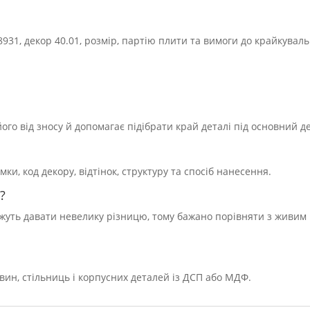
931, декор 40.01, розмір, партію плити та вимоги до крайкувал
го від зносу й допомагає підібрати край деталі під основний д
, код декору, відтінок, структуру та спосіб нанесення.
?
можуть давати невелику різницю, тому бажано порівняти з живим
вин, стільниць і корпусних деталей із ДСП або МДФ.