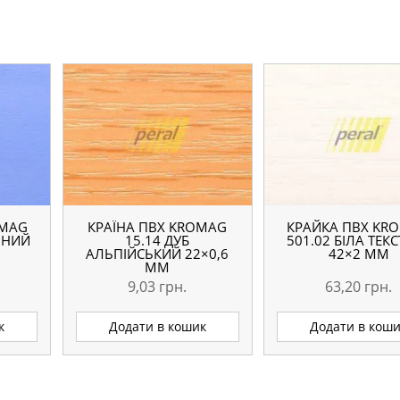
OMAG
КРАЇНА ПВХ KROMAG
КРАЙКА ПВХ KR
МНИЙ
15.14 ДУБ
501.02 БІЛА ТЕК
АЛЬПІЙСЬКИЙ 22×0,6
42×2 ММ
ММ
9,03
грн.
63,20
грн.
к
Додати в кошик
Додати в кош