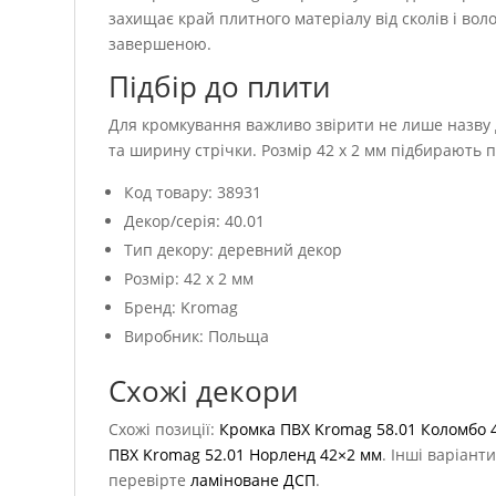
захищає край плитного матеріалу від сколів і вол
завершеною.
Підбір до плити
Для кромкування важливо звірити не лише назву д
та ширину стрічки. Розмір 42 x 2 мм підбирають 
Код товару: 38931
Декор/серія: 40.01
Тип декору: деревний декор
Розмір: 42 x 2 мм
Бренд: Kromag
Виробник: Польща
Схожі декори
Схожі позиції:
Кромка ПВХ Kromag 58.01 Коломбо 
ПВХ Kromag 52.01 Норленд 42×2 мм
. Інші варіант
перевірте
ламіноване ДСП
.