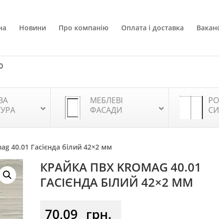
на
Новини
Про компанію
Оплата і доставка
Ваканс
0
ВА
МЕБЛЕВІ
РО
ТУРА
ФАСАДИ
СИ
ag 40.01 Гасієнда білий 42×2 мм
КРАЙКА ПВХ KROMAG 40.01
ГАСІЄНДА БІЛИЙ 42×2 ММ
70,09
грн.