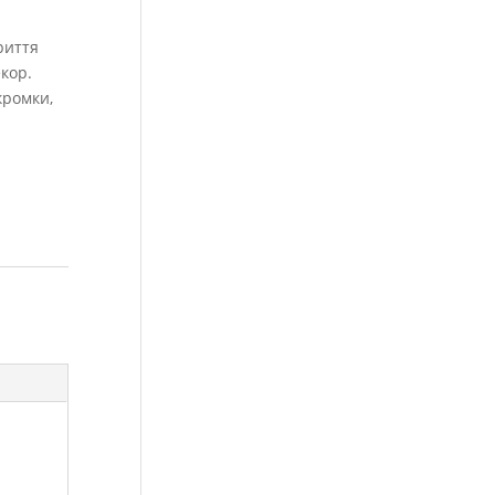
риття
кор.
кромки,