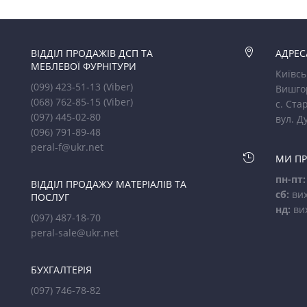
ВІДДІЛ ПРОДАЖІВ ДСП ТА

АДРЕС
МЕБЛЕВОЇ ФУРНІТУРИ
Київсь
(099) 423-51-13
(Viber)
Вишго
(068) 762-85-15
(Viber)
с. Стар
(097) 445-02-80
вул. Д
(096) 791-89-48
peral-f@ukr.net

МИ П
пн-пт:
ВІДДІЛ ПРОДАЖУ МАТЕРІАЛІВ ТА
сб:
вих
ПОСЛУГ
нд:
ви
(097) 487-18-70
peral-sale@ukr.net
БУХГАЛТЕРІЯ
(097) 746-78-82