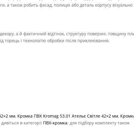
оги, а також робить фасад, полицю або деталь корпусу візуально
екору, а й фактичний відтінок, структуру поверхні, товщину пл
під торець і технологію обробки після приклеювання.
42×2 мм
,
Кромка ПВХ Kromag 53.01 Ательє Світле 42×2 мм
,
Кромк
и дивіться в категорії
ПВХ-кромка
; для підбору комплекту також