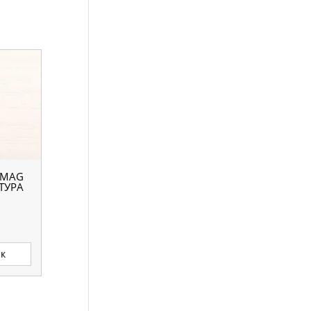
OMAG
СТУРА
ик