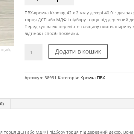
ПВХ-кромка Kromag 42 x 2 мм у декорі 40.01: для зак
торця ДСП або МДФ і підбору торця під деревний де
Перед купівлею перевірте товщину плити, ширину 
відтінок і спосіб поклейки.
Крайка
Додати в кошик
ПВХ
Kromag
40.01
Гасієнда
Артикул:
38931
Категорія:
Кромка ПВХ
білий
42x2
мм
кількість
0)
я торця ДСП або МДФ і підбору торця під деревний декор. Вона