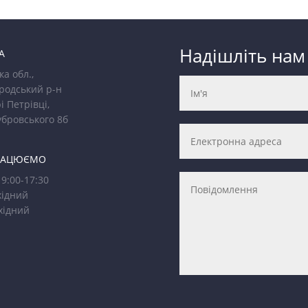
Надішліть нам
А
ка обл.,
родський р-н
і Петрівці,
убровського 8б
РАЦЮЄМО
9:00-17:30
ідний
хідний